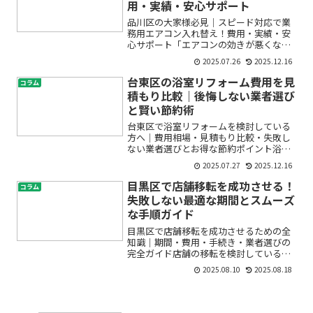
用・実績・安心サポート
品川区の大家様必見｜スピード対応で業
務用エアコン入れ替え！費用・実績・安
心サポート「エアコンの効きが悪くなっ
た」「急な故障で入居者からクレーム
2025.07.26
2025.12.16
が…」「どこに頼めばいいか分からな
い」品川区でマンション・アパートをお
台東区の浴室リフォーム費用を見
コラム
持ちの大家様や、オフィス・店...
積もり比較｜後悔しない業者選び
と賢い節約術
台東区で浴室リフォームを検討している
方へ｜費用相場・見積もり比較・失敗し
ない業者選びとお得な節約ポイント浴室
リフォームを考えはじめると、「どのく
2025.07.27
2025.12.16
らい費用がかかるの？」「業者ごとの見
積もりってどう違うの？」「できるだけ
目黒区で店舗移転を成功させる！
コラム
安い費用で満足できる工事...
失敗しない最適な期間とスムーズ
な手順ガイド
目黒区で店舗移転を成功させるための全
知識｜期間・費用・手続き・業者選びの
完全ガイド店舗の移転を検討しているも
のの、「どれくらいの期間が必要？」
2025.08.10
2025.08.18
「費用はどのくらいかかるの？」「何か
ら手を付ければいいのか分からず不
安…」とお困りではありませんか...