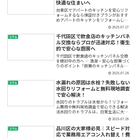
快適な住まいへ
台東区でアパートのキッチンを安心リフ
ォームするなら保証付きプランがおすす
めアパートのキッチンをリフォームした
いけれど、「費用が高くなりそう」「工
2025.07.27
事後に不具合が起きたらどうしよう」
「どの会社に頼めば失敗しない？」とい
千代田区で飲食店のキッチンパネ
コラム
った不安をお持ちではありま...
ル交換ならプロが迅速対応！衛生
的で安心な厨房へ
千代田区で飲食店のキッチンパネル交換
を検討中の方へ ― 清潔・安心な厨房づく
りのポイント「厨房のキッチンパネルが
古くなって汚れが落ちない」「衛生面の
2025.07.26
指摘が気になる」「どこに相談すればい
いのかわからない」——飲食店を営む皆
水漏れの原因は水栓？失敗しない
コラム
様の中には、そんなお...
水回りリフォームと無料現地調査
で安心解決！
水回りのトラブルは水栓から？リフォー
ム費用や無料現地調査で安心できる解決
法水回りのトラブルは、日常生活に大き
なストレスをもたらします。特に「水漏
2025.07.29
れ」や「蛇口の故障」は急に起こること
が多く、「どこが原因かわからない」
品川区の大家様必見｜スピード対
コラム
「修理費用はいくらかかるの...
応で業務用エアコン入れ替え！費