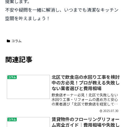
提案します。
不安や疑問を一緒に解消し、いつまでも清潔なキッチン
空間を叶えましょう！
コラム
関連記事
北区で飲食店の水回り工事を検討
コラム
中の方必見！プロが教える失敗し
ない業者選びと費用相場
飲食店オーナー必見！北区で失敗しない
水回り工事・リフォームの進め方と安心
の業者選び「北区で飲食店を経営してい
て、水回りの工事や修理、キッチンリフ
2025.07.30
ォームを考えているけれど、どこに頼め
ばいいの？費用はどれくらいかかる
賃貸物件のフローリングリフォー
コラム
の？」そんな疑問や不安をお持...
ム完全ガイド｜費用相場や失敗し