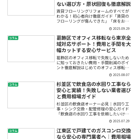
ない選び方・原状回復も徹底解説
賃貸フローリングリフォームのすべてが
わかる！初心者向け徹底ガイド「賃貸の
フローリングが傷んできた」「床をおし
ゃれに変えて気分を一新したいけど、退
2025.09.29
去時が心配」「できれば自分で簡単にリ
フォームできたら…」——賃貸物件に住
葛飾区でオフィス移転なら東京全
コラム
む方なら、こんな悩みを感...
域対応サポート！費用と手間を大
幅カットする安心サービス
葛飾区のオフィス移転で失敗しないため
に知っておきたい費用・手間削減のポイ
ント徹底解説はじめてのオフィス移転や
事務所移転を考えている方は、「何から
2025.08.07
始めればいいの？」「費用はどれくらい
かかるの？」「面倒な手続きやレイアウ
杉並区で飲食店の水回り工事なら
コラム
ト変更は誰に頼めば…」と...
安心と実績！失敗しない業者選び
と費用相場ガイド
杉並区の飲食店オーナー必見｜水回り工
事・シンク交換・配管修理の安心ガイド
「飲食店の水回り工事を依頼したいけれ
ど、どこに頼めば良いのか分からない」
2025.07.29
「シンクや配管のトラブル、費用がどれ
くらいかかるかも心配…」——そんな不
江東区で戸建てのガスコンロ交換
コラム
安や疑問をお持ちではあり...
なら安心の専門業者へ｜費用相場