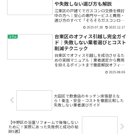
や失敗しない選び方も解説
江東区の戸建てでガスコンロ交換を検討
中の方へ｜安心の専門サービスと費用・
選び方のすべて「そろそろガスコンロを
交換したいけど、どこに頼んだらいい
2025.07.28
2025.12.17
の？」「費用はどれくらいかかるのか不
安…」「自宅に合うコンロってどう選ぶ
台東区のオフィス引越し完全ガイ
コラム
の？」江東区で戸建てにお住...
ド｜失敗しない業者選びとコスト
削減テクニック
台東区でオフィス引越しを成功させるた
めの実践マニュアル｜業者選定から費用
を抑えるポイントまで徹底解説オフィス
の移転は、会社にとって大きな転機で
2025.08.06
す。特に台東区でオフィス引越しを検討
している方にとって、「どの業者を選べ
ばいいの？」「コストをでき...
大田区で飲食店のキッチン床張替えな
ら！衛生・安全・コストを徹底比較した
失敗しない業者選びガイド
【中野区の浴室リフォームで後悔しない
ために！実際にあった失敗例と成功の秘
訣5選】