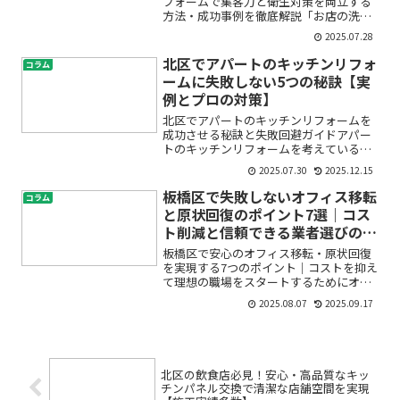
フォームで集客力と衛生対策を両立する
方法・成功事例を徹底解説「お店の洗面
所に清潔感がなくて不安」「お客様から
2025.07.28
の印象を良くしたいけれど、どこからリ
フォームを考えればよいのか分からな
北区でアパートのキッチンリフォ
コラム
い」「水回りのトラブルや古...
ームに失敗しない5つの秘訣【実
例とプロの対策】
北区でアパートのキッチンリフォームを
成功させる秘訣と失敗回避ガイドアパー
トのキッチンリフォームを考えているけ
れど、「うまくいくか不安」「費用や工
2025.07.30
2025.12.15
事内容が分からない」「業者選びで失敗
したくない」と悩んでいませんか？特に
板橋区で失敗しないオフィス移転
コラム
北区のアパートオーナーや...
と原状回復のポイント7選｜コス
ト削減と信頼できる業者選びの秘
訣
板橋区で安心のオフィス移転・原状回復
を実現する7つのポイント｜コストを抑え
て理想の職場をスタートするためにオフ
ィスの移転や原状回復――。こう聞くと「何
2025.08.07
2025.09.17
から始めればいいの？」「費用や手続き
が複雑そう…」と不安に感じる方も多い
のではないでしょう...
北区の飲食店必見！安心・高品質なキッ
チンパネル交換で清潔な店舗空間を実現