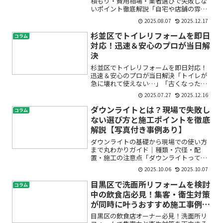
積もり・費用相場・業者選びで失敗しな
いポイント徹底解説「自宅や店舗の雰囲
気を変えたい」「古くなった内装をリフ
2025.08.07
2025.12.17
ォームしたいけど、費用や業者選びが不
安…」そんなお悩みはありませんか？内
杉並区でトイレリフォームを即日
コラム
装工事やリフォームは、人...
対応！迅速＆安心のプロが当日解
決
杉並区でトイレリフォームを即日対応！
迅速＆安心のプロが当日解決「トイレが
急に壊れて使えない…」「古くなった便
器を早く交換したい」「ウォシュレット
2025.07.27
2025.12.16
を今日中に設置したいけど、どこに頼ん
だらいい？」急なトイレトラブルやリフ
ダウンライトとは？現場で失敗し
コラム
ォームの必要に、どう対処...
ない選び方と施工ポイントを徹底
解説【写真付き事例あり】
ダウンライトの基礎から現場での使い方
まで丸わかりガイド｜種類・穴径・配
置・施工の注意点「ダウンライトって
何？」「穴径や配置の決め方がわからな
2025.10.06
2025.10.07
い…」「断熱材がある天井でも使える
の？」——初めての方には、現場で飛び
目黒区で洗面所リフォームを検討
コラム
交う用語や決めごとが難しく感じ...
中の飲食店必見！集客・衛生対策
が同時に叶うおすすめ施工事例5
選
目黒区の飲食店オーナー必見！洗面所リ