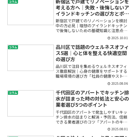
新宿区で戸建てリノベーションを
コラム
考える方へ｜失敗・後悔しないア
イランドキッチンの選び方とポイ
ント
新宿区で戸建てのリノベーションを検討
中の方必見｜理想のアイランドキッチン
で後悔しないための基礎知識と注意点
「戸建てをリノベーションして、開放感
2025.10.01
のあるアイランドキッチンにしたい。で
も本当にうまくいくのか、後悔したらど
品川区で話題のウェルネスオフィ
コラム
うしよう…」こうした不安や...
ス5選｜心と体を整える快適空間
の選び方
品川区で注目を集めるウェルネスオフィ
ス徹底解説｜心身の健康をサポートする
職場環境の選び方「社員の健康やストレ
ス管理がうまくできていない」「働きや
2025.08.06
すいオフィス環境を整えたいけど、何か
ら始めれば良いか分からない」——最
千代田区のアパートでキッチン排
コラム
近、こういった声が増えてい...
水が詰まった時の対処法と安心の
業者選び5つのポイント
千代田区のアパートで発生しやすいキッ
チン排水の詰まりと解消・予防法、信頼
できる業者選びのコツ「アパートのキッ
チン排水が急につまってしまった」「水
2025.08.01
が逆流してシンクが使えない」「どこに
相談すればいいかわからない」——千代