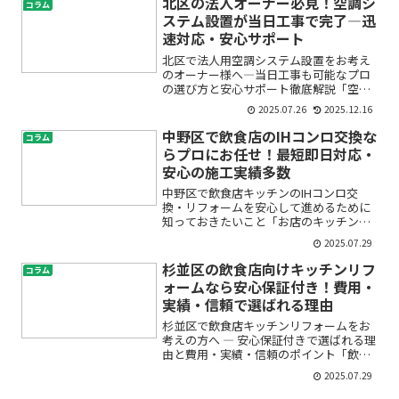
北区の法人オーナー必見！空調シ
コラム
田区にお住まいの方で、こ...
ステム設置が当日工事で完了―迅
速対応・安心サポート
北区で法人用空調システム設置をお考え
のオーナー様へ―当日工事も可能なプロ
の選び方と安心サポート徹底解説「空調
が突然止まってしまった…」「オフィス
2025.07.26
2025.12.16
や店舗の暑さ・寒さ対策を急ぎたい」
「業務に支障をきたさぬよう、できるだ
中野区で飲食店のIHコンロ交換な
コラム
け早く空調工事を終えたい」...
らプロにお任せ！最短即日対応・
安心の施工実績多数
中野区で飲食店キッチンのIHコンロ交
換・リフォームを安心して進めるために
知っておきたいこと「お店のキッチンの
IHコンロが古くなってきた」「ガスコン
2025.07.29
ロからIHに変えたいけれど、費用や工事
が気になる」「業務用のIHコンロって本
杉並区の飲食店向けキッチンリフ
コラム
当に使いやすいの？...
ォームなら安心保証付き！費用・
実績・信頼で選ばれる理由
杉並区で飲食店キッチンリフォームをお
考えの方へ ― 安心保証付きで選ばれる理
由と費用・実績・信頼のポイント「飲食
店の改装を考えているけれど、何から始
2025.07.29
めればいいのか分からない」「厨房リフ
ォームって費用が高そうで不安…」「信