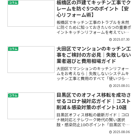
板橋区の戸建てキッチン工事でク
コラム
レームを防ぐ5つのポイント【安
心リフォーム術】
板橋区でキッチン工事のトラブルを未然
に防ぐために知っておきたい5つの重要ポ
イントキッチンリフォームを考えている
板橋区の戸建てオーナーの方へ。「リフ
2025.07.30
ォーム工事で思わぬトラブルが起きたら
どうしよう」「失敗やクレームになった
大田区でマンションのキッチン工
コラム
ら家族にも迷惑が…」こ...
事をご検討の方必見｜失敗しない
業者選びと費用相場ガイド
大田区でマンションのキッチンリフォー
ムをお考えなら｜失敗しないシステムキ
ッチン工事と費用のすべて「使いづらい
キッチンを新しくしたいけれど、マンシ
2025.08.01
ョン特有の制約や費用が心配」「業者選
びで失敗しないか不安」「希望する対面
目黒区でのオフィス移転を成功さ
コラム
キッチンが実現できるの？...
せるコロナ禍対応ガイド｜コスト
削減＆感染対策のポイント10選
目黒区オフィス移転の最新ガイド｜コロ
ナ禍対応とテレワーク時代の賢い選択
肢・感染防止10のポイント「目黒区でオ
フィス移転を検討しているけれど、コロ
2025.08.06
ナ禍の影響やテレワークとの両立、感染