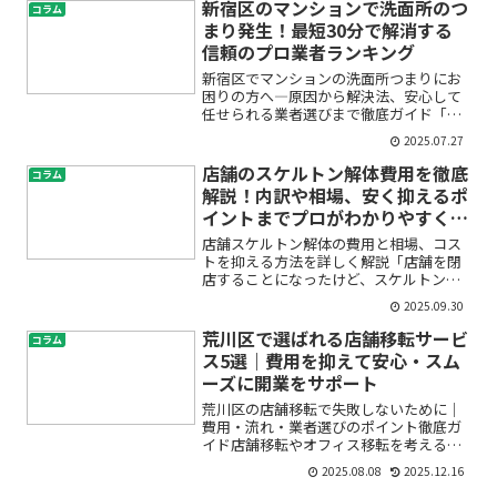
対策まで考えると不安でいっぱい…」そ
新宿区のマンションで洗面所のつ
コラム
んなお悩みはありませんか...
まり発生！最短30分で解消する
信頼のプロ業者ランキング
新宿区でマンションの洗面所つまりにお
困りの方へ―原因から解決法、安心して
任せられる業者選びまで徹底ガイド「洗
面所の排水が急に流れなくなってしまっ
2025.07.27
た」「水が逆流してきて困っている」
「業者を呼ぶべきか、どこまで自分で直
店舗のスケルトン解体費用を徹底
コラム
せるのか分からず不安」新宿...
解説！内訳や相場、安く抑えるポ
イントまでプロがわかりやすく解
説
店舗スケルトン解体の費用と相場、コス
トを抑える方法を詳しく解説「店舗を閉
店することになったけど、スケルトン解
体って何？どれくらいの費用がかかる
2025.09.30
の？」「内装の撤去や改装を考えている
けど、専門用語や料金体系がわからなく
荒川区で選ばれる店舗移転サービ
コラム
て不安…」そんなお悩みをお...
ス5選｜費用を抑えて安心・スム
ーズに開業をサポート
荒川区の店舗移転で失敗しないために｜
費用・流れ・業者選びのポイント徹底ガ
イド店舗移転やオフィス移転を考える
と、「どこに頼めば安心？」「費用はど
2025.08.08
2025.12.16
れくらいかかる？」「スムーズに営業で