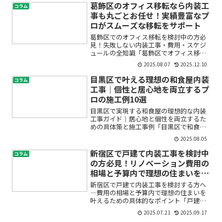
このような緊急事態やお悩みは、誰しも
葛飾区のオフィス移転なら内装工
コラム
突然やってくるものです。特...
事も丸ごとお任せ！実績豊富なプ
ロがスムーズな移転をサポート
葛飾区でのオフィス移転を検討中の方必
見！失敗しない内装工事・費用・スケジ
ュールの全知識「葛飾区でオフィス移転
を考えているけど、何から始めればいい
2025.08.07
2025.12.10
のか分からない」「オフィス移転費用や
内装工事の流れ、トラブルを避ける方法
目黒区で叶える理想の和食屋内装
コラム
が知りたい」――そんなお...
工事｜個性と居心地を両立するプ
ロの施工例10選
目黒区で実現する和食屋の理想的な内装
工事ガイド｜居心地と個性を両立するた
めの具体策と施工事例「目黒区で和食屋
を開業したいけど、どんな内装工事をす
2025.08.05
ればいいの？」「和風モダンな空間って
どう作れるの？」と、お悩みではありま
新宿区で戸建て内装工事を検討中
コラム
せんか。初めての飲食店リ...
の方必見！リノベーション費用の
相場と予算内で理想の住まいを実
現するポイント
新宿区で戸建て内装工事を検討する方へ
―費用の相場と予算内で理想の住まいを
叶えるための具体的なポイント「戸建て
の内装工事をしたいけれど、費用の相場
2025.07.21
2025.09.17
が分からず不安」「リフォームの見積も