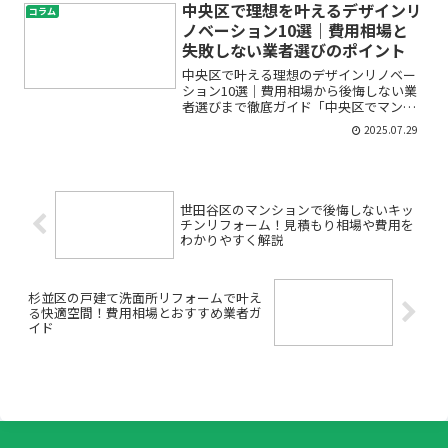
りが高いのか妥当なのか見極められな
中央区で理想を叶えるデザインリ
コラム
い」「予算内で理想の仕上が...
ノベーション10選｜費用相場と
失敗しない業者選びのポイント
中央区で叶える理想のデザインリノベー
ション10選｜費用相場から後悔しない業
者選びまで徹底ガイド「中央区でマンシ
ョンや中古住宅のリノベーションを考え
2025.07.29
ているけれど、何から始めたらいい
の？」「費用はどれくらいかかるの？」
「業者選びで失敗したくない...
世田谷区のマンションで後悔しないキッ
チンリフォーム！見積もり相場や費用を
わかりやすく解説
杉並区の戸建て洗面所リフォームで叶え
る快適空間！費用相場とおすすめ業者ガ
イド