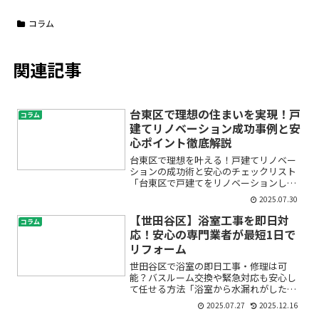
コラム
関連記事
台東区で理想の住まいを実現！戸
コラム
建てリノベーション成功事例と安
心ポイント徹底解説
台東区で理想を叶える！戸建てリノベー
ションの成功術と安心のチェックリスト
「台東区で戸建てをリノベーションした
いけれど、何から始めればいいの？」
2025.07.30
「費用が心配…」「信頼できるリノベー
ション会社はどう選べば？」――そんな不安
【世田谷区】浴室工事を即日対
コラム
や疑問を抱えていません...
応！安心の専門業者が最短1日で
リフォーム
世田谷区で浴室の即日工事・修理は可
能？バスルーム交換や緊急対応も安心し
て任せる方法「浴室から水漏れがした」
「お風呂が急に使えなくなった」「なる
2025.07.27
2025.12.16
べく早く浴室交換や修理をしたい」——