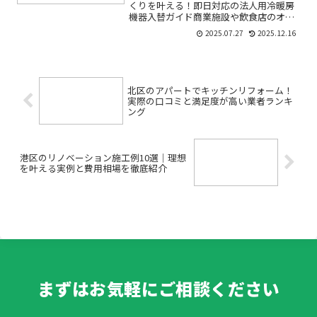
くりを叶える！即日対応の法人用冷暖房
機器入替ガイド商業施設や飲食店のオー
ナー様にとって、冷暖房機器の故障や老
2025.07.27
2025.12.16
朽化は大きな悩みですよね。「急にエア
コンが効かない」「交換したいけど営業
に支障が出るのが心配」「...
北区のアパートでキッチンリフォーム！
実際の口コミと満足度が高い業者ランキ
ング
港区のリノベーション施工例10選｜理想
を叶える実例と費用相場を徹底紹介
まずはお気軽にご相談ください