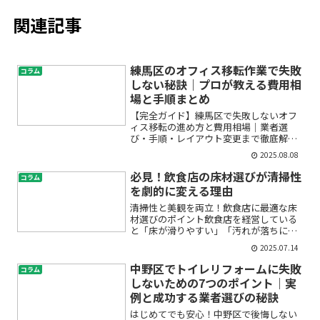
関連記事
練馬区のオフィス移転作業で失敗
コラム
しない秘訣｜プロが教える費用相
場と手順まとめ
【完全ガイド】練馬区で失敗しないオフ
ィス移転の進め方と費用相場｜業者選
び・手順・レイアウト変更まで徹底解説
オフィス移転は、多くの企業や事務所担
2025.08.08
当者にとって初めての経験であり、「何
から始めればいいの？」「費用はどれく
必見！飲食店の床材選びが清掃性
コラム
らいかかるの？」「信頼でき...
を劇的に変える理由
清掃性と美観を両立！飲食店に最適な床
材選びのポイント飲食店を経営している
と「床が滑りやすい」「汚れが落ちにく
い」「イメージに合わない」といったお
2025.07.14
悩みはつきものです。実際、床材選びは
衛生管理にも直結し、清掃効率やメンテ
中野区でトイレリフォームに失敗
コラム
ナンスコストにも大きく影...
しないための7つのポイント｜実
例と成功する業者選びの秘訣
はじめてでも安心！中野区で後悔しない