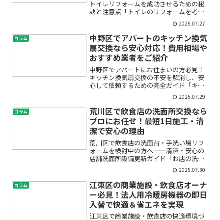
トイレリフォームを成功させるための秘
訣と注意点「トイレのリフォームを考え
ているけど、どこに頼めばいいの？」
2025.07.27
「予算が心配…」「失敗事例を知ってお
きたい」——そんな不安や疑問をお持ち
中野区でアパートのキッチン換気
コラム
ではありませんか。特に中野...
扇交換なら安心対応！費用相場や
おすすめ業者をご紹介
中野区でアパートにお住まいの方必見！
キッチン換気扇交換の不安を解消し、安
心して依頼するための完全ガイド「キッ
チンの換気扇がうるさい」「吸い込みが
2025.07.29
悪くなった」「でも、交換を頼むのって
なんだか不安…」中野区のアパートにお
荒川区で飲食店の洗面所交換なら
コラム
住まいで、こんなお悩みや...
プロにお任せ！最短1日施工・清
潔で安心の理由
荒川区で飲食店の洗面台・手洗い場リフ
ォームを検討中の方へ――清潔・安心の
店舗洗面所設備更新ガイド「お店の洗面
所が古くなってきた」「水漏れや詰まり
2025.07.30
が心配」「お客様にもっと清潔な印象を
持ってもらいたい」――そんな悩みを持
江東区の商業施設・飲食店オーナ
コラム
つ飲食店オーナー様や店舗...
ー必見！法人用冷暖房機器の即日
入替で快適＆省エネを実現
江東区で商業施設・飲食店の快適環境づ