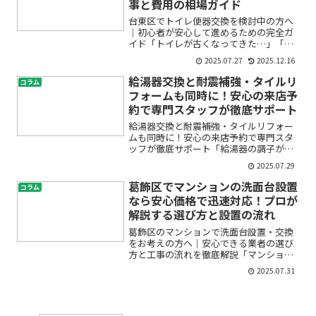
事と費用の相場ガイド
台東区でトイレ便器交換を検討中の方へ
｜初心者が安心して進めるための完全ガ
イド「トイレが古くなってきた…」「水
漏れや汚れが目立ってきた」「そろそろ
2025.07.27
2025.12.16
便器交換したいけど、費用や手順が不
安」。台東区にお住まいでトイレ便器交
給湯器交換と耐震補強・タイルリ
コラム
換を考えている方の多くが、...
フォームも同時に！安心の来店予
約で専門スタッフが徹底サポート
給湯器交換と耐震補強・タイルリフォー
ムも同時に！安心の来店予約で専門スタ
ッフが徹底サポート「給湯器の調子が悪
い」「築年数が経ち耐震性が心配」「タ
2025.07.29
イルのひび割れが気になる」――このような
お悩みをお持ちではありませんか？リフ
葛飾区でマンションの洗面台設置
コラム
ォームや設備交換は専...
なら安心価格で迅速対応！プロが
解説する選び方と設置の流れ
葛飾区のマンションで洗面台設置・交換
をお考えの方へ｜安心できる業者の選び
方と工事の流れを徹底解説「マンション
の洗面台が古くなって使いにくい」「新
2025.07.31
しい洗面台に交換したいけど、費用や工
事が心配…」「賃貸でも洗面台リフォー
ムはできるの？」このよう...