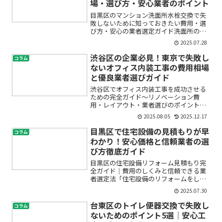
場・選び方・安心業者のポイント
目黒区のマンション洗面所水栓交換で失
敗しないために知っておきたい費用・選
び方・安心の業者選定ガイド洗面所の蛇
口から水漏れが生じたり、レバーの動き
2025.07.28
が悪くなったりと、日々のちょっとした
トラブルが気になることはありません
渋谷区の企業必見！東京で失敗し
コラム
か？特にマンションにお住ま...
ないオフィス内装工事の費用相場
と優良業者選びガイド
渋谷区でオフィス内装工事を成功させる
ための完全ガイド〜リノベーション費
用・レイアウト・業者選びのポイントを
徹底解説〜「オフィスの内装工事やリノ
2025.08.05
2025.12.17
ベーションを考えているけれど、費用が
どれくらいかかるの？」「渋谷区や東京
目黒区で住宅設備の見積もりが早
コラム
で信頼できる施工業者はどう...
わかり！安心価格と信頼業者の選
び方徹底ガイド
目黒区の住宅設備リフォーム見積もり完
全ガイド｜費用のしくみと信頼できる業
者選定法「住宅設備のリフォームをした
いけど、どこに、いくらかかるの？」
2025.07.30
「見積もりを頼むのが不安…」「工事費
用の比較や、業者選びで失敗したくな
台東区のトイレ便器交換で失敗し
コラム
い！」そんな風に悩む方はとて...
ないためのポイント5選｜安心工