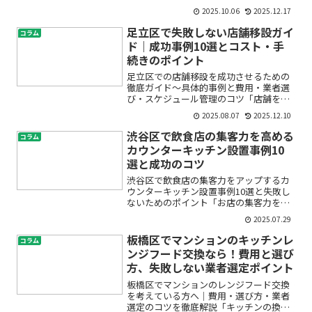
と何が違うの？」「屋外で使うならどれ
2025.10.06
2025.12.17
を選べばいい？」——初めての現場だ
と、シンプルな道具ほど選び方や使い方
足立区で失敗しない店舗移設ガイ
コラム
に迷うものです。本記事では...
ド｜成功事例10選とコスト・手
続きのポイント
足立区での店舗移設を成功させるための
徹底ガイド～具体的事例と費用・業者選
び・スケジュール管理のコツ「店舗を移
設したいけど、何から始めればいいのか
2025.08.07
2025.12.10
わからない」「移設費用やスケジュール
管理、業者選びで失敗しない方法を知り
渋谷区で飲食店の集客力を高める
コラム
たい」――足立区で店舗移...
カウンターキッチン設置事例10
選と成功のコツ
渋谷区で飲食店の集客力をアップするカ
ウンターキッチン設置事例10選と失敗し
ないためのポイント「お店の集客力をも
っと上げたい」「渋谷区で飲食店を始め
2025.07.29
るにあたってカウンターキッチンの導入
が気になる」「内装やレイアウトにどん
板橋区でマンションのキッチンレ
コラム
な工夫をしたらいいかわ...
ンジフード交換なら！費用と選び
方、失敗しない業者選定ポイント
板橋区でマンションのレンジフード交換
を考えている方へ｜費用・選び方・業者
選定のコツを徹底解説「キッチンの換気