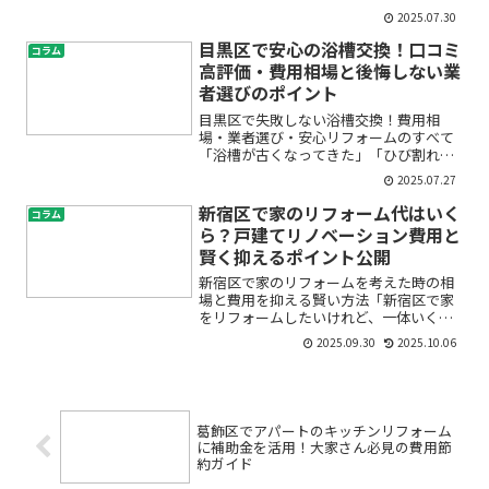
扇が古くなってきた」「レンジフードの
2025.07.30
音がうるさい」「マンションで交換工事
をしたいけど、どう進めたらいいの？」
目黒区で安心の浴槽交換！口コミ
コラム
こんな悩みをお持ちの方も...
高評価・費用相場と後悔しない業
者選びのポイント
目黒区で失敗しない浴槽交換！費用相
場・業者選び・安心リフォームのすべて
「浴槽が古くなってきた」「ひび割れや
汚れが取れない」「家族が安全に使える
2025.07.27
きれいなお風呂にしたい」—そんな悩み
を抱えて、浴槽交換や浴室リフォームを
新宿区で家のリフォーム代はいく
コラム
検討し始めた方も多いのでは...
ら？戸建てリノベーション費用と
賢く抑えるポイント公開
新宿区で家のリフォームを考えた時の相
場と費用を抑える賢い方法「新宿区で家
をリフォームしたいけれど、一体いくら
かかるのだろう？」「リフォーム代やリ
2025.09.30
2025.10.06
フォーム費用の見積りを取るたびに金額
が違い、不安になってしまう…」「リフ
ォームコストを抑えたいけ...
葛飾区でアパートのキッチンリフォーム
に補助金を活用！大家さん必見の費用節
約ガイド