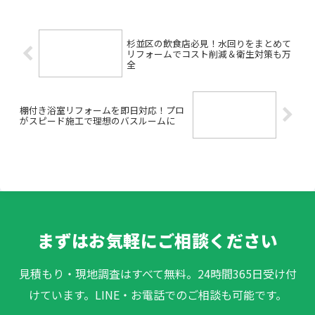
んな業者に頼めばいいの？」「費用が心
配で不安…」そんなお悩み...
杉並区の飲食店必見！水回りをまとめて
リフォームでコスト削減＆衛生対策も万
全
棚付き浴室リフォームを即日対応！プロ
がスピード施工で理想のバスルームに
まずはお気軽にご相談ください
見積もり・現地調査はすべて無料。24時間365日受け付
けています。LINE・お電話でのご相談も可能です。