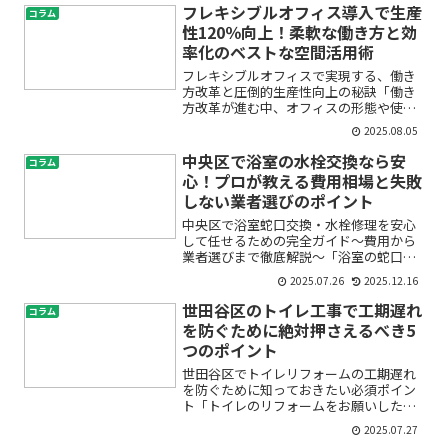
フレキシブルオフィス導入で生産
コラム
性120％向上！柔軟な働き方と効
率化のベストな空間活用術
フレキシブルオフィスで実現する、働き
方改革と圧倒的生産性向上の秘訣「働き
方改革が進む中、オフィスの形態や使い
方を見直したいけど、何から始めればよ
2025.08.05
いか不安」「フレキシブルオフィス、コ
ワーキング、サテライト…種類が多くて
中央区で浴室の水栓交換なら安
コラム
違いがわからない」「自社...
心！プロが教える費用相場と失敗
しない業者選びのポイント
中央区で浴室蛇口交換・水栓修理を安心
して任せるための完全ガイド〜費用から
業者選びまで徹底解説〜「浴室の蛇口か
ら水がポタポタ止まらない」「お湯と水
2025.07.26
2025.12.16
の温度調整がうまくいかない」「古い水
栓を新しくしたいけど、どこに頼めばい
世田谷区のトイレ工事で工期遅れ
コラム
いの？」――そんなお悩み...
を防ぐために絶対押さえるべき5
つのポイント
世田谷区でトイレリフォームの工期遅れ
を防ぐために知っておきたい必須ポイン
ト「トイレのリフォームをお願いしたい
けれど、工期が遅れたらどうしよう」
2025.07.27
「実際にいつからいつまで使えなくなる