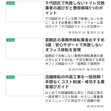
の？」「業者選びで失敗したくない…」
千代田区で失敗しないトイレ交換
コラム
――そんな不安や疑問をお持...
業者の選び方と費用相場5つのポ
イント
千代田区のトイレ交換で後悔しないため
に！おすすめ業者と費用・リフォーム成
功ガイド「千代田区でトイレの交換やリ
フォームをしたいけれど、どこに依頼す
2025.07.26
2025.12.16
ればいいの？」「費用はどのくらいかか
るの？」「悪質な業者に騙されたくな
葛飾区の事務所移転業者おすすめ
コラム
い…」――そんな不安や疑問...
5選｜安心サポートで失敗しない
オフィス移転を実現
葛飾区で失敗しない事務所移転業者の選
び方とおすすめ5社｜不安を解消する東京
オフィス移設ガイド「葛飾区で事務所移
転を考えているけれど、何から始めれば
2025.08.07
2025.09.17
いいかわからない」「オフィス引越しは
初めてで、不安や疑問がいっぱい…」そ
店舗移転の内装工事を一括依頼！
コラム
んなお悩みをお持ちでは...
手間なくコスト削減・成功する業
者選びガイド
はじめての店舗移転も安心！内装工事を
一括見積でコスト削減―やさしい業者選
び＆リニューアル完全ガイド店舗の移転
やリニューアルを検討しているけれど、
2025.08.04
「内装工事の進め方がわからない」「ど