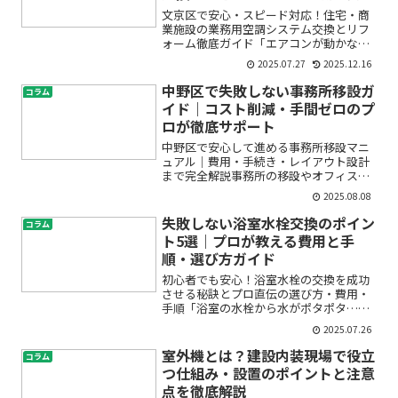
サポート
文京区で安心・スピード対応！住宅・商
業施設の業務用空調システム交換とリフ
ォーム徹底ガイド「エアコンが動かな
い」「古い業務用空調を交換したい」
2025.07.27
2025.12.16
「急な故障で困っている」「コストが気
になる」―文京区で空調システムの入れ
中野区で失敗しない事務所移設ガ
コラム
替えやリフォームをご検討中の...
イド｜コスト削減・手間ゼロのプ
ロが徹底サポート
中野区で安心して進める事務所移設マニ
ュアル｜費用・手続き・レイアウト設計
まで完全解説事務所の移設やオフィスの
引越しは、多くの経営者やご担当者さま
2025.08.08
にとって初めての経験かもしれません。
「どれくらい費用がかかるの？」「手続
失敗しない浴室水栓交換のポイン
コラム
きは何から始めれば良いの...
ト5選｜プロが教える費用と手
順・選び方ガイド
初心者でも安心！浴室水栓の交換を成功
させる秘訣とプロ直伝の選び方・費用・
手順「浴室の水栓から水がポタポタ…」
「そろそろ新しい水栓に交換したいけれ
2025.07.26
ど、DIYでやってみるのは不安…」こんな
悩みをお持ちではありませんか？水まわ
室外機とは？建設内装現場で役立
コラム
りのトラブルやリフォ...
つ仕組み・設置のポイントと注意
点を徹底解説