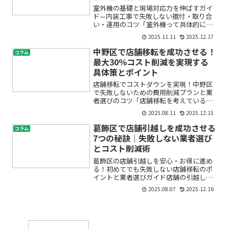
室外機の基礎と現場対応力を伸ばすガイ
ド—内装工事で失敗しない据付・取り合
い・運用のコツ「室外機って具体的に何
をしているの？どこに置けばいい？内装
2025.11.11
2025.12.17
工事のどのタイミングで関わる？」——
そんな疑問を持つ方に向けて、現場で実
中野区で店舗移転を成功させる！
コラム
際に使われる言い回しから...
最大30％コスト削減を実現する
具体策とポイント
店舗移転でコストダウンを実現！中野区
で失敗しないための費用削減プランと業
者選びのコツ「店舗移転を考えているけ
れど、費用がどれくらいかかるのか不
2025.08.11
2025.12.15
安」「できるだけコストを抑えて、新し
いお店をスタートしたい」——中野区で
葛飾区で店舗引越しを成功させる
コラム
店舗移転を検討されている方...
7つの秘訣｜失敗しない業者選び
とコスト削減術
葛飾区の店舗引越しを安心・お得に進め
る！初めてでも失敗しない店舗移転のポ
イントと業者選びガイド店舗の引越しや
移転を考えているけれど、「何から始め
2025.08.07
2025.12.16
たらいいのかわからない」「費用や手続
き、業者選びが不安」と感じていません
か？とくに葛飾区での店舗...