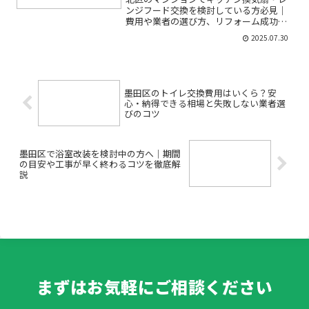
ンジフード交換を検討している方必見｜
費用や業者の選び方、リフォーム成功の
コツを徹底解説「キッチンの換気扇が古
2025.07.30
くて動きが悪い」「レンジフードから異
音がする」「そろそろ交換やリフォーム
が必要かも…」とお悩みで...
墨田区のトイレ交換費用はいくら？安
心・納得できる相場と失敗しない業者選
びのコツ
墨田区で浴室改装を検討中の方へ｜期間
の目安や工事が早く終わるコツを徹底解
説
まずはお気軽にご相談ください