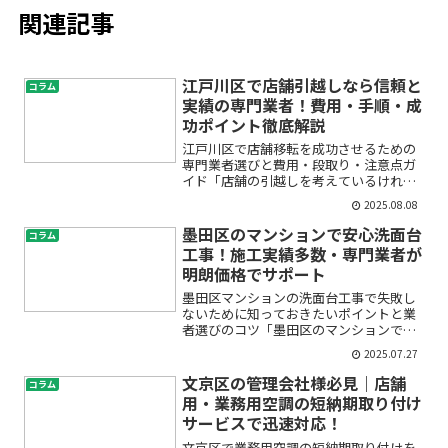
関連記事
江戸川区で店舗引越しなら信頼と
コラム
実績の専門業者！費用・手順・成
功ポイント徹底解説
江戸川区で店舗移転を成功させるための
専門業者選びと費用・段取り・注意点ガ
イド「店舗の引越しを考えているけれ
ど、どんな手順で進めればいいのか分か
2025.08.08
らない」「費用や準備で失敗したくな
い」「信頼できる業者の選び方が知りた
墨田区のマンションで安心洗面台
コラム
い」――江戸川区で店舗移転を...
工事！施工実績多数・専門業者が
明朗価格でサポート
墨田区マンションの洗面台工事で失敗し
ないために知っておきたいポイントと業
者選びのコツ「墨田区のマンションで洗
面台を交換したいけれど、本当に信頼で
2025.07.27
きる業者はどこ？」「費用や工事内容、
トラブルの心配もあって不安…」そんな
文京区の管理会社様必見｜店舗
コラム
お悩みをお持ちではありま...
用・業務用空調の短納期取り付け
サービスで迅速対応！
文京区で業務用空調の短納期取り付けを