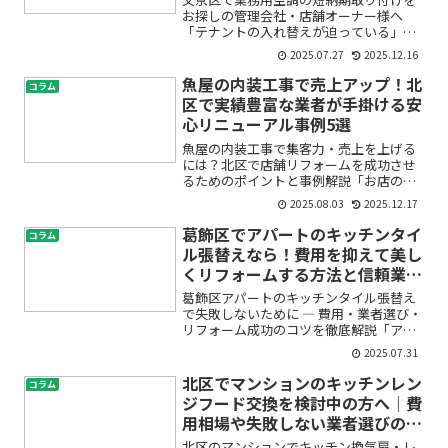
お探しの管理会社・店舗オーナー様へ
「テナントの入れ替えが迫っている」
「急な空調トラブルで早急に交換が必
2025.07.27
2025.12.16
要」「店舗の営業開始日が決まっている
のに、業務用エアコンの設置が間に合わ
魚屋の内装工事で売上アップ！北
コラム
なかったらどうしよう…」——。...
区で実績豊富な業者が手掛ける安
心リニューアル事例5選
魚屋の内装工事で集客力・売上を上げる
には？北区で店舗リフォームを成功させ
るためのポイントと事例解説「お店の見
た目や使い勝手が古くなってきたけど、
2025.08.03
2025.12.17
魚屋の内装工事って何から始めればいい
の？」「北区で信頼できる店舗リフォー
葛飾区でアパートのキッチンタイ
コラム
ム業者にお願いしたいけど...
ル張替えなら！費用を抑えて美し
くリフォームする方法と信頼業者
の選び方
葛飾区アパートのキッチンタイル張替え
で失敗しないために ― 費用・業者選び・
リフォーム成功のコツを徹底解説「アパ
ートのキッチンが古くなって見栄えが悪
2025.07.31
い」「タイルの剥がれやカビが気にな
る」「入居者の満足度を上げて空室対策
北区でマンションのキッチンレン
コラム
したい」――そんなお悩...
ジフード交換を検討中の方へ｜費
用相場や失敗しない業者選びのポ
イント
北区のマンションでキッチン換気扇・レ