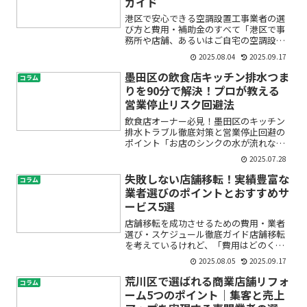
ガイド
港区で安心できる空調設置工事業者の選
び方と費用・補助金のすべて「港区で事
務所や店舗、あるいはご自宅の空調設備
設置やエアコン設置サービスを検討して
2025.08.04
2025.09.17
いるけれど、どの業者に頼めばいいのか
分からない」「業務用空調工事の費用が
墨田区の飲食店キッチン排水つま
コラム
高額になりそうで心配」「...
りを90分で解決！プロが教える
営業停止リスク回避法
飲食店オーナー必見！墨田区のキッチン
排水トラブル徹底対策と営業停止回避の
ポイント「お店のシンクの水が流れな
い」「厨房から異臭がしてお客様に迷惑
2025.07.28
が…」「排水トラブルで営業が止まった
らどうしよう」――飲食店経営者や厨房スタ
失敗しない店舗移転！実績豊富な
コラム
ッフの方は、キッチン排...
業者選びのポイントとおすすめサ
ービス5選
店舗移転を成功させるための費用・業者
選び・スケジュール徹底ガイド店舗移転
を考えているけれど、「費用はどのくら
いかかるの？」「信頼できる業者はどう
2025.08.05
2025.09.17
やって探すの？」「スケジュール管理や
注意点は？」と、不安や疑問をお持ちで
荒川区で選ばれる商業店舗リフォ
コラム
はありませんか。初めての...
ーム5つのポイント｜集客と売上