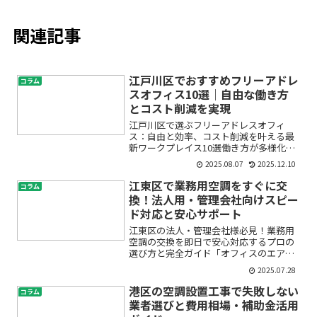
関連記事
江戸川区でおすすめフリーアドレ
コラム
スオフィス10選｜自由な働き方
とコスト削減を実現
江戸川区で選ぶフリーアドレスオフィ
ス：自由と効率、コスト削減を叶える最
新ワークプレイス10選働き方が多様化
し、「どこで」「どのように」仕事をす
2025.08.07
2025.12.10
るか悩んでいる方も多いのではないでし
ょうか。「江戸川区でフリーアドレスオ
江東区で業務用空調をすぐに交
コラム
フィスを探しているけど、ど...
換！法人用・管理会社向けスピー
ド対応と安心サポート
江東区の法人・管理会社様必見！業務用
空調の交換を即日で安心対応するプロの
選び方と完全ガイド「オフィスのエアコ
ンが急に故障してしまった」「テナント
2025.07.28
から空調トラブルのクレームが来て困っ
ている」「交換やメンテナンスの業者選
港区の空調設置工事で失敗しない
コラム
びが不安」…江東区で業務...
業者選びと費用相場・補助金活用