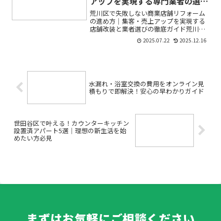
アップを実現する専門業者の選び
方
荒川区で失敗しない商業店舗リフォーム
の進め方｜集客・売上アップを実現する
店舗改装と業者選びの徹底ガイド荒川区
で店舗リフォームや店舗改装を計画中の
2025.07.22
2025.12.16
方へ――「どんなリフォームが集客や売上に
本当に効果があるの？」「信頼できる荒
川区リフォーム業者の...
水漏れ・浴室交換の費用をオンライン見
積もりで即解決！安心の早わかりガイド
世田谷区で叶える！カウンターキッチン
設置済アパート5選｜理想の新生活を始
めたい方必見
まずはお気軽にご相談ください