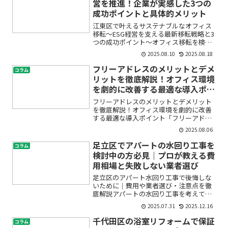
営を推進！企業が実感した3つの
成功ポイントと具体的メリット
江東区で叶えるサステナブルなオフィス
移転～ESG経営を支える最新移転戦略と3
つの成功ポイント～オフィス移転を検討
する際、「単なる拠点の引っ越し」では
2025.08.10
2025.08.18
なく、「経営の新しい価値創出」に繋げ
たいと考えていませんか？近年、ESG経
フリーアドレスのメリットとデメ
コラム
営（環境・社会・ガ...
リットを徹底解説！オフィス環境
を劇的に改善する最適な導入ポイ
ント
フリーアドレスのメリットとデメリット
を徹底解説！オフィス環境を劇的に改善
する最適な導入ポイント「フリーアドレ
スオフィスって実際どうなの？」「働き
2025.08.06
方改革には本当に効果があるの？」「コ
ミュニケーションや生産性は上がる
足立区でアパートの水回り工事を
コラム
の？」こうした疑問や不安を抱...
検討中の方必見｜プロが教える費
用相場と失敗しない業者選び
足立区のアパート水回り工事で後悔しな
いために｜費用や業者選び・注意点を徹
底解説アパートの水回り工事を考えてい
るけれど、「費用はいくらかかるの？」
2025.07.31
2025.12.16
「どんな業者に頼めば安心？」「工事後
にトラブルが起きたらどうしよう…」と
千代田区の浴室リフォームで保証
コラム
不安を感じていませんか。...