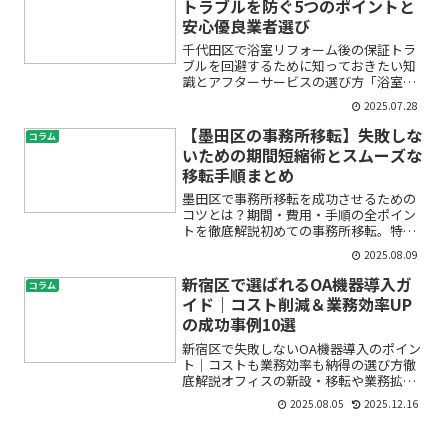
トラブルを防ぐ5つのポイントと
安心優良業者選び
千代田区で浴室リフォーム後の保証トラ
ブルを回避するために知っておきたい知
識とアフターサービスの選び方「浴室リ
フォームを考えているけれど、工事後に
2025.07.28
何かトラブルが起きたらどうしよう」
「保証内容がよく分からず、後で後悔し
【墨田区の事務所移転】失敗しな
コラム
ないか不安」――そんなお気...
いための期間短縮術とスムーズな
移転手順まとめ
墨田区で事務所移転を成功させるための
コツとは？期間・費用・手順の全ポイン
トを徹底解説初めての事務所移転。特に
墨田区での移転をご検討中の方は、「ど
2025.08.09
れくらいの期間がかかるの？」「どんな
準備が必要なの？」「費用や手続きはど
新宿区で選ばれるOA機器導入ガ
コラム
う進めればいい？」など、...
イド｜コスト削減＆業務効率UP
の成功事例10選
新宿区で失敗しないOA機器導入のポイン
ト｜コストも業務効率も納得の選び方徹
底解説オフィスの新設・移転や業務拡大
に伴い、「新宿区でOA機器をどう選べば
2025.08.05
2025.12.16
いいの？」「コピー機やプリンター、複
合機の購入とレンタル、どちらが自社に
合うのか分からない…...