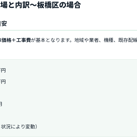
相場と内訳〜板橋区の場合
目安
体価格＋工事費
が基本となります。地域や業者、機種、既存配
万円
万円
円
・状況により変動）