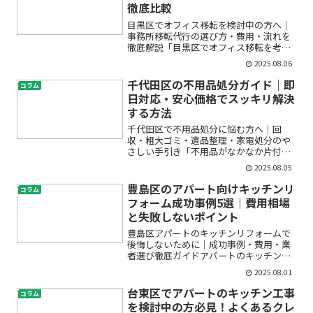
徹底比較
目黒区でオフィス移転を検討中の方へ｜
事務所移転代行の選び方・費用・流れを
徹底解説「目黒区でオフィス移転を考え
ているけれど、何から始めたらいいのか
2025.08.06
分からない」「費用はどれくらいかか
る？」「信頼できる移転代行業者の選び
千代田区の不用品処分ガイド｜即
コラム
方が知りたい」—このような...
日対応・安心価格でスッキリ解決
する方法
千代田区で不用品処分に悩む方へ｜回
収・粗大ゴミ・遺品整理・家電処分のや
さしい手引き「不用品がなかなか片付か
ず、部屋が散らかってしまう」「急に引
2025.08.05
越しや断捨離が必要になったけど、どこ
に相談すればいいのか分からない」「千
豊島区のアパート向けキッチンリ
コラム
代田区で信頼できる不用品回...
フォーム成功事例5選｜費用相場
と失敗しないポイント
豊島区アパートのキッチンリフォームで
後悔しないために｜成功事例・費用・業
者選び徹底ガイドアパートのキッチンが
古くて使いづらい、見た目もイマイ
2025.08.01
チ…。そんなお悩みを抱えて「リフォー
ムしたいけど、費用や工事内容がよく分
台東区でアパートのキッチン工事
コラム
からない」「業者選びで失敗し...
を検討中の方必見！よくあるクレ