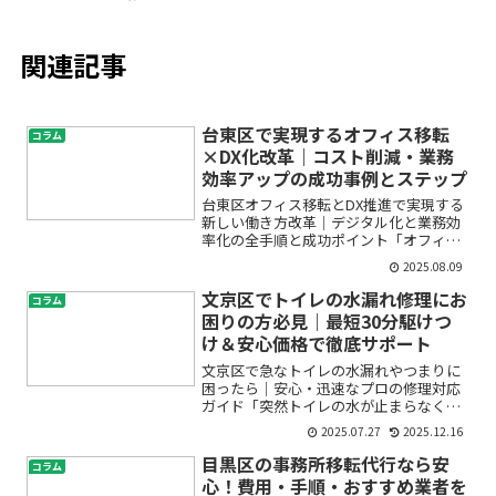
関連記事
台東区で実現するオフィス移転
コラム
×DX化改革｜コスト削減・業務
効率アップの成功事例とステップ
台東区オフィス移転とDX推進で実現する
新しい働き方改革｜デジタル化と業務効
率化の全手順と成功ポイント「オフィス
移転をしたいけど、どこから手を付けて
2025.08.09
良いかわからない」「DXやデジタル化っ
て、実際に何をすればよいの？」そんな
文京区でトイレの水漏れ修理にお
コラム
不安を抱えていません...
困りの方必見｜最短30分駆けつ
け＆安心価格で徹底サポート
文京区で急なトイレの水漏れやつまりに
困ったら｜安心・迅速なプロの修理対応
ガイド「突然トイレの水が止まらなくな
った」「床が濡れているのに原因が分か
2025.07.27
2025.12.16
らない」「配管からポタポタ水が…」こ
んなお悩みで困っていませんか？トイレ
目黒区の事務所移転代行なら安
コラム
の水漏れやつまりは、予兆...
心！費用・手順・おすすめ業者を