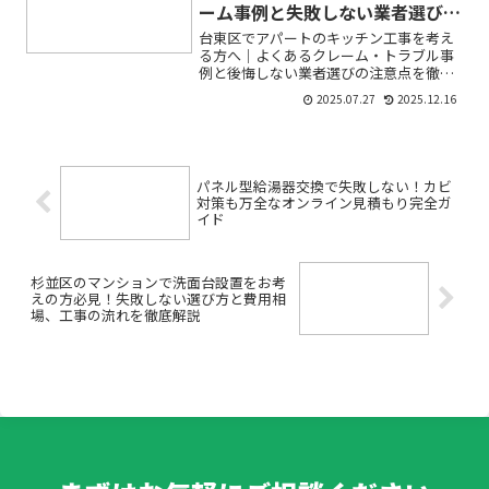
ーム事例と失敗しない業者選び5
つのポイント
台東区でアパートのキッチン工事を考え
る方へ｜よくあるクレーム・トラブル事
例と後悔しない業者選びの注意点を徹底
解説アパートのキッチン工事やリフォー
2025.07.27
2025.12.16
ムを検討しているけれど、「どんなトラ
ブルがある？」「工事後にクレームにな
るのが不安」「どんな業者...
パネル型給湯器交換で失敗しない！カビ
対策も万全なオンライン見積もり完全ガ
イド
杉並区のマンションで洗面台設置をお考
えの方必見！失敗しない選び方と費用相
場、工事の流れを徹底解説