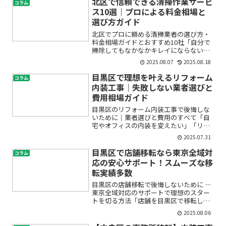
北区で信頼できる清掃作業サービ
コラム
ス10選｜プロによる料金相場と
選び方ガイド
北区でプロに頼める清掃業者の選び方・
料金相場ガイドとおすすめ10社「自分で
掃除してもなかなかキレイにならない」
「オフィスや家の大掃除、どこに頼めば
2025.08.07
2025.08.18
いい？」「ゴミ回収や定期清掃ってどの
くらいかかるの？」北区でこういったお
目黒区で理想を叶えるリフォーム
コラム
悩みを抱えている方は少...
内装工事｜失敗しない業者選びと
費用相場ガイド
目黒区のリフォーム内装工事で後悔しな
いために｜業者選びと費用のすべて「自
宅やオフィスの内装を変えたい」「リフ
ォームしたいけれど、どこに頼めばいい
2025.07.31
の？」——そんなお悩みをお持ちではあ
りませんか？リフォームや内装工事は、
目黒区で店舗移転なら東京全域対
コラム
住まいや職場の快適さ・印...
応の安心サポート！スムーズな移
転実績多数
目黒区の店舗移転で後悔しないために ―
東京全域対応のサポートで理想のスター
トを切る方法「店舗を目黒区で移転した
いけれど、何から始めればいいの？」
2025.08.06
「費用や手続き、失敗しないためのポイ
ントが分からず不安…」とお悩みの方は