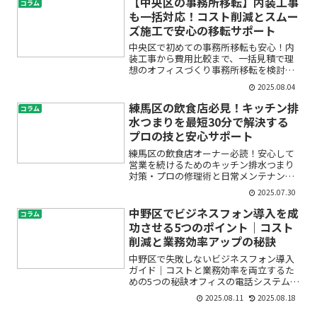
【中央区の事務所移転】内装工事
コラム
多いのではないでしょう...
も一括対応！コスト削減とスムー
ズ施工で安心の移転サポート
中央区で初めての事務所移転も安心！内
装工事から費用比較まで、一括見積で理
想のオフィスづくり事務所移転を検討し
ているけれど、「何から始めればいい
2025.08.04
の？」「内装工事やレイアウトはどうし
たらよい？」「費用がどのくらいかかる
練馬区の飲食店必見！キッチン排
コラム
のか心配…」と、不安や疑問...
水つまりを最短30分で解決する
プロの技と安心サポート
練馬区の飲食店オーナー必読！安心して
営業を続けるためのキッチン排水つまり
対策・プロの修理術と日常メンテナンス
完全ガイド飲食店を経営していると、
2025.07.30
「急にキッチンの排水が流れなくなっ
た」「排水溝の臭いが気になる」「定休
中野区でビジネスフォン導入を成
コラム
日まで営業が続くのに、このま...
功させる5つのポイント｜コスト
削減と業務効率アップの秘訣
中野区で失敗しないビジネスフォン導入
ガイド｜コストと業務効率を両立するた
めの5つの秘訣オフィスの電話システムを
新しくしたい、ビジネスフォンを導入し
2025.08.11
2025.08.18
たいけど「何から始めればよいのか分か
らない」「どこに相談すれば安心？」と