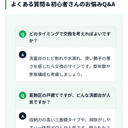
よくある質問＆初心者さんのお悩みQ&A
質
どのタイミングで交換を考えればよいです
問：
か？
回
洗面台のヒビ割れや水漏れ、使い勝手の悪
答：
さを感じたら交換のサインです。築年数や
家族構成も考慮しましょう。
質
葛飾区の戸建てですが、どんな洗面台が人
問：
気ですか？
回
収納力の高い三面鏡タイプや、掃除がしや
答：
すい一体型ボウルが人気です。限られたス