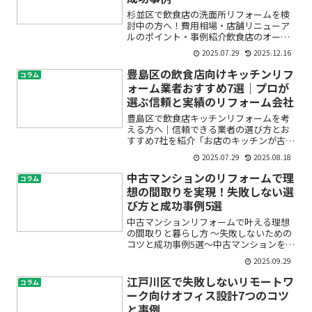
杉並区で飲食店の洗面所リフォームを検
討中の方へ！費用相場・店舗リニューア
ルのポイント・事例紹介飲食店のオーナ
ー様やこれから開業を考えている方の中
2025.07.29
2025.12.16
には、「洗面所のリフォームや改装が必
要だけど、費用がどのくらいかかるのか
豊島区の飲食店向けキッチンリフ
コラム
分からない」「衛生設備の...
ォーム業者おすすめ7選｜プロが
選ぶ信頼と実績のリフォーム会社
豊島区で飲食店キッチンリフォームを考
える方へ｜信頼できる業者の選び方とお
すすめ7社を紹介「お店のキッチンが古く
て使いにくい」「清潔感や動線を改善し
2025.07.29
2025.08.18
たい」「新規開業のタイミングで厨房を
一新したい」。そんな豊島区の飲食店オ
中古マンションのリフォームで理
コラム
ーナー様も多いのではな...
想の間取りを実現！失敗しない選
び方と成功事例5選
中古マンションリフォームで叶える理想
の間取りと暮らし方 〜失敗しないための
コツと成功事例5選〜中古マンションを購
入し、「自分好みの間取りや快適な空間
2025.09.29
を実現したい」と考える方は増えていま
す。しかし、いざリフォームとなると
江戸川区で失敗しないリモートワ
コラム
「どこまで間取り変更が...
ーク向けオフィス設計7つのコツ
と事例