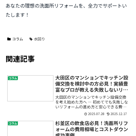
あなたの理想の洗面所リフォームを、全力でサポートい
たします！
コラム
水回り
関連記事
大田区のマンションでキッチン設
コラム
備交換を検討中の方必見！実績豊
富なプロが教える失敗しないリフ
ォームのポイントと費用相場
大田区のマンションでキッチン設備交換
を考え始めた方へ ― 初めてでも失敗しな
いリフォームの進め方と安心できる費用
目安「古くなったキッチンを交換した
2025.07.28
2025.12.17
い」「中古マンションを購入して、シス
テムキッチンも一新したい」「賃貸マン
杉並区の飲食店必見！洗面所リフ
コラム
ションだけど設備が使い...
ォームの費用相場とコストダウン
成功事例