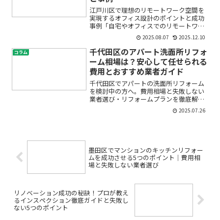
江戸川区で理想のリモートワーク空間を
実現するオフィス設計のポイントと成功
事例「自宅やオフィスでのリモートワー
クが落ち着かない」「テレワークの効率
2025.08.07
2025.12.10
が上がらない」「オフィス設計やレイア
ウトのコツが分からず不安」――そんな悩み
千代田区のアパート洗面所リフォ
コラム
を抱えていませんか？...
ーム相場は？安心して任せられる
費用とおすすめ業者ガイド
千代田区でアパートの洗面所リフォーム
を検討中の方へ。費用相場と失敗しない
業者選び・リフォームプランを徹底解説
「古くなったアパートの洗面所をリフォ
2025.07.26
ームしたいけれど、費用はどのくらいか
かるの？」「千代田区で信頼できるリフ
ォーム業者をどう選べばい...
墨田区でマンションのキッチンリフォー
ムを成功させる5つのポイント｜費用相
場と失敗しない業者選び
リノベーション成功の秘訣！プロが教え
るインスペクション徹底ガイドと失敗し
ない5つのポイント