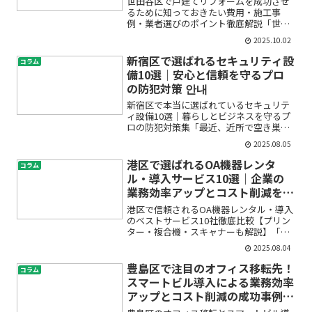
世田谷区で戸建てリフォームを成功させ
るために知っておきたい費用・施工事
例・業者選びのポイント徹底解説「世田
谷区で戸建てのリフォームを考えている
2025.10.02
けれど、費用はどれくらいかかるの？」
「どんな施工事例があるの？」「業者選
新宿区で選ばれるセキュリティ設
コラム
びに失敗しないコツが知りた...
備10選｜安心と信頼を守るプロ
の防犯対策 안내
新宿区で本当に選ばれているセキュリテ
ィ設備10選｜暮らしとビジネスを守るプ
ロの防犯対策集「最近、近所で空き巣被
害があったと聞いて不安になった」「マ
2025.08.05
ンションやオフィスの防犯対策、本当に
十分なのかな？」——新宿区で生活や仕
港区で選ばれるOA機器レンタ
コラム
事をされている方の中に...
ル・導入サービス10選｜企業の
業務効率アップとコスト削減を実
現
港区で信頼されるOA機器レンタル・導入
のベストサービス10社徹底比較【プリン
ター・複合機・スキャナーも解説】「コ
ピー機やプリンターを導入したいけど、
2025.08.04
どのサービスを選べばいいか分からな
い」「リースやレンタルと購入、どちら
豊島区で注目のオフィス移転先！
コラム
が自社に最適？」「港区...
スマートビル導入による業務効率
アップとコスト削減の成功事例5
選