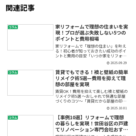
関連記事
家リフォームで理想の住まいを実
コラム
現！プロが選ぶ失敗しない5つの
ポイントと費用相場
家リフォームで「理想の住まい」を叶え
る！初心者が知っておきたい成功のポイ
ントと費用の目安「いつか家をリフォー
ムしたい」「もっと快適に暮らせる住ま
2025.09.29
いにしたい」とお考えではありません
か？でも実際にリフォームを検討し始め
賃貸でもできる！襖と壁紙の簡単
コラム
ると、「費用はどれくらいか...
リメイク術5選—費用を抑えて理
想の部屋を実現
賃貸OK！費用を抑えて楽しむ襖と壁紙の
リメイク術5選 ～おしゃれで快適な部屋
づくりのコツ～「賃貸だから部屋の印象
を変えるなんて無理…」「和室の襖や地
2025.10.01
味な壁紙が気になるけど、退去時のこと
が不安」そんな悩みをお持ちではありま
【事例10選】リフォームで理想
コラム
せんか？実は、原状回...
の暮らしを実現！世田谷区の戸建
てリノベーション専門会社おすす
めガイド