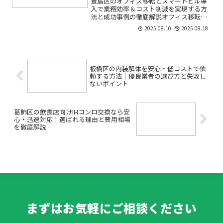
豊島区のオフィス移転とスマートビル導
入で業務効率＆コスト削減を実現する方
法と成功事例の徹底解説オフィス移転を
考えているけれど、「どのエリアを選べ
2025.08.10
2025.08.18
ば正解なの？」「最新のスマートビルっ
て本当に効果があるの？」と、不安や疑
問を感じていませんか？特...
板橋区の内装解体を安心・低コストで依
頼する方法｜優良業者の選び方と失敗し
ないポイント
葛飾区の飲食店向けIHコンロ交換なら安
心・迅速対応！選ばれる理由と費用相場
を徹底解説
まずはお気軽にご相談ください