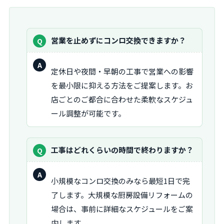
質
営業を止めずにコンロ交換できますか？
問：
回
定休日や夜間・早朝の工事で営業への影響
答：
を最小限に抑える方法をご提案します。お
店ごとのご都合に合わせた柔軟なスケジュ
ール調整が可能です。
質
工事はどれくらいの時間で終わりますか？
問：
回
小規模なコンロ交換のみなら最短1日で完
答：
了します。大規模な厨房設備リフォームの
場合は、事前に詳細なスケジュールをご案
内します。