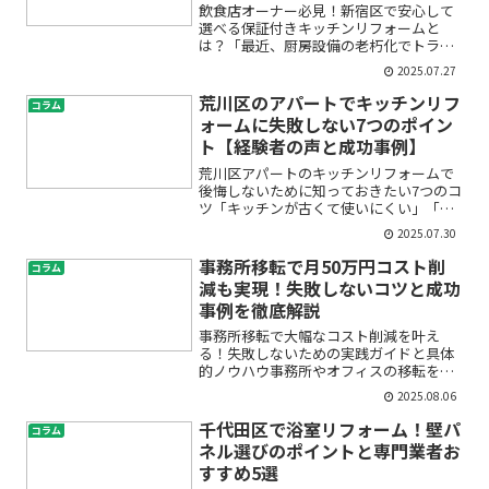
飲食店オーナー必見！新宿区で安心して
選べる保証付きキッチンリフォームと
は？「最近、厨房設備の老朽化でトラブ
ルが続いている」「キッチンを改修した
2025.07.27
いけど、どこに頼めば安心なのか分から
ない」「リフォーム後に不具合が出たら
荒川区のアパートでキッチンリフ
コラム
どうしよう…」──飲食店の...
ォームに失敗しない7つのポイン
ト【経験者の声と成功事例】
荒川区アパートのキッチンリフォームで
後悔しないために知っておきたい7つのコ
ツ「キッチンが古くて使いにくい」「賃
貸アパートだけどおしゃれに改装した
2025.07.30
い」「でもリフォームで失敗するのは怖
い」——そんな不安や疑問を感じていま
事務所移転で月50万円コスト削
コラム
せんか？荒川区でアパート...
減も実現！失敗しないコツと成功
事例を徹底解説
事務所移転で大幅なコスト削減を叶え
る！失敗しないための実践ガイドと具体
的ノウハウ事務所やオフィスの移転を考
えているけれど、「移転費用はどれくら
2025.08.06
いかかるの？」「コスト削減や経費節約
は本当にできるの？」「失敗したらどう
千代田区で浴室リフォーム！壁パ
コラム
しよう…」と、不安や疑問を...
ネル選びのポイントと専門業者お
すすめ5選