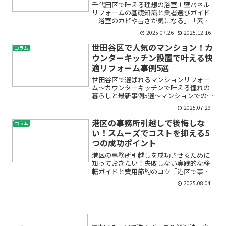
千代田区で叶える理想の浴室！壁パネル
リフォームの基礎知識と業者選びガイド
「浴室のカビや古さが気になる」「素敵
なバスルームにリフォームしたいけれ
2025.07.26
2025.12.16
ど、何から始めれば？」——そんなお悩
みを抱えていませんか？特に千代田区の
世田谷区で人気のマンション！カ
コラム
マンションや戸建てでは、限...
ウンターキッチン設置で叶える快
適リフォーム事例5選
世田谷区で選ばれるマンションリフォー
ム〜カウンターキッチンで叶える憧れの
暮らしと最新事例5選〜マンションでの暮
らしが長くなると、「もっと家事がしや
2025.07.29
すい間取りにしたい」「家族とのコミュ
ニケーションを増やしたい」と感じる方
港区の事務所引越しで後悔しな
コラム
も多いのではないでしょ...
い！スムーズでコストを抑える5
つの成功ポイント
港区の事務所引越しを成功させるために
知っておきたい！失敗しない実践的な移
転ガイドと費用節約のコツ「港区で事務
所引越しを計画しているけど、どこから
2025.08.04
手を付けていいか分からない…」「オフ
ィス移転の費用が高額にならないか心
配…」「手続きや業者選びに...