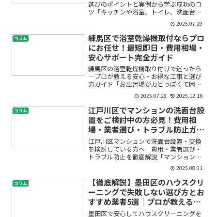
選びのポイントと実例から学ぶ成功のコ
ツ「キッチンや浴室、トイレ、洗面台な
ど水回りをリフォームしたいけど、どん
2025.07.29
なパネルを使えばいいの？」「費用や業
者選び、施工事例も知りたい！」――そんな
練馬区で浴室乾燥機取付ならプロ
コラム
お悩みや疑問をお持ち...
にお任せ！最短即日・費用相場・
安心サポート完全ガイド
練馬区の浴室乾燥機取り付けで迷ったら
―プロが教える安心・お得な工事と選び
方ガイド「お風呂場がカビっぽくて困っ
ている」「浴室乾燥機をつけたいけど、
2025.07.28
2025.12.16
費用や工事が心配」「どこに頼んだら安
全でお得？」――そんな悩みをお持ちではあ
江戸川区でマンションの洗面台設
コラム
りませんか？この記事...
置をご検討中の方必見！費用相
場・業者選び・トラブル防止ガイ
ド
江戸川区マンションで洗面台設置・交換
を検討している方へ｜費用・業者選び・
トラブル防止を徹底解説「マンションの
洗面台を新しくしたいけれど、費用はど
2025.08.01
れくらい？」「業者選びで失敗しないた
めには？」「賃貸でも洗面台は交換でき
【徹底解説】墨田区のハウスクリ
コラム
るの？」——はじめて洗面...
ーニングで失敗しない選び方とお
すすめ業者5選｜プロが教えるお
得な活用術
墨田区で安心してハウスクリーニングを