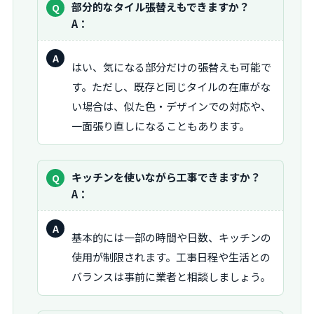
質
部分的なタイル張替えもできますか？
問：
A：
回
はい、気になる部分だけの張替えも可能で
答：
す。ただし、既存と同じタイルの在庫がな
い場合は、似た色・デザインでの対応や、
一面張り直しになることもあります。
質
キッチンを使いながら工事できますか？
問：
A：
回
基本的には一部の時間や日数、キッチンの
答：
使用が制限されます。工事日程や生活との
バランスは事前に業者と相談しましょう。