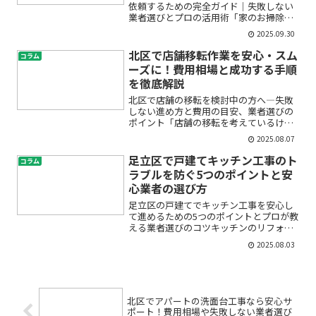
依頼するための完全ガイド｜失敗しない
業者選びとプロの活用術「家のお掃除が
行き届かず、毎日モヤモヤしてしまう」
2025.09.30
「ハウスクリーニング業者に頼みたいけ
ど、信頼できるところがわからない」
北区で店舗移転作業を安心・スム
コラム
「費用や仕上がり、トラブル...
ーズに！費用相場と成功する手順
を徹底解説
北区で店舗の移転を検討中の方へ―失敗
しない進め方と費用の目安、業者選びの
ポイント「店舗の移転を考えているけれ
ど、何から始めたらいいのかわからな
2025.08.07
い」「費用はどれくらいかかるの？」
「スムーズに移転できるのか不安…」――そ
足立区で戸建てキッチン工事のト
コラム
んなお悩みをお持ちではあ...
ラブルを防ぐ5つのポイントと安
心業者の選び方
足立区の戸建てでキッチン工事を安心し
て進めるための5つのポイントとプロが教
える業者選びのコツキッチンのリフォー
ムや工事を考えると、「工事で失敗した
2025.08.03
らどうしよう」「トラブルが起きたら困
る」「どの業者に頼めば安心？」と不安
に感じる方も多いのでは...
北区でアパートの洗面台工事なら安心サ
ポート！費用相場や失敗しない業者選び