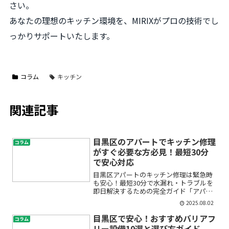
さい。
あなたの理想のキッチン環境を、MIRIXがプロの技術でし
っかりサポートいたします。
コラム
キッチン
関連記事
目黒区のアパートでキッチン修理
コラム
がすぐ必要な方必見！最短30分
で安心対応
目黒区アパートのキッチン修理は緊急時
も安心！最短30分で水漏れ・トラブルを
即日解決するための完全ガイド「アパー
トのキッチンで急に水が漏れだした」
2025.08.02
「排水口が詰まって流れなくなった」
「賃貸だからどこに相談していいのかわ
目黒区で安心！おすすめバリアフ
コラム
からない…」目黒区にお住ま...
リー設備10選と選び方ガイド