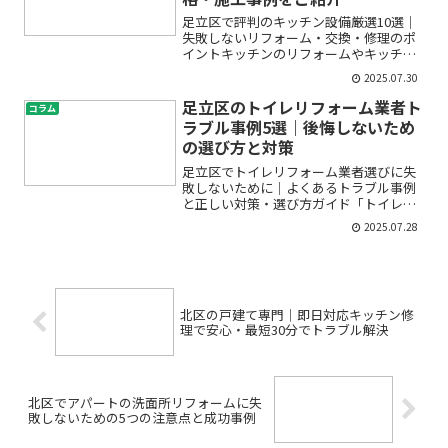
足立区で評判のキッチン設備厳選10選｜
失敗しないリフォーム・交換・修理のポ
イントキッチンのリフォームやキッチン
設備の交換、修理を考え始めたものの、
2025.07.30
「何から始めればいいの？」「どんな設
備を選べば後悔しない？」「費用や工事
足立区のトイレリフォーム業者ト
コラム
期間はどのくらい？」と...
ラブル事例5選｜後悔しないため
の選び方と対策
足立区でトイレリフォーム業者選びに失
敗しないために｜よくあるトラブル事例
と正しい対策・選び方ガイド「トイレリ
フォームを考えているけど、業者選びが
2025.07.28
不安」「足立区で信頼できる業者を知り
たい」「トラブルや後悔を避けるにはど
うすればいい？」そんなお...
北区の戸建て専門｜即日対応キッチン修
理で安心・最短30分でトラブル解決
北区でアパートの洗面所リフォームに失
敗しないための5つの注意点と成功事例