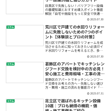
目黒区で失敗しない！バリアフリー設備
の基礎知識とおすすめ導入ポイント徹底
解説「自宅や施設をもっと安全で快適に
したい」「家族が高齢になってきたけれ
2025.07.30
ど、どんなバリアフリー設備が本当に必
要か分からない」と悩んでいませんか？
荒川区で戸建ての水回りリフォー
コラム
目黒区で安心して暮らすた...
ムに失敗しないための7つのポイ
ント【体験談とプロの対策】
荒川区で戸建ての水回りリフォームを成
功させるために知っておきたい必須ガイ
ド水回りリフォームを考えるとき、多く
の方が「はじめてのことで不安」「費用
2025.07.30
や業者選びで失敗したくない」と感じて
いるのではないでしょうか。特に荒川区
葛飾区のアパートでキッチンレン
コラム
にお住まいの方からは、「...
ジフード交換を検討中の方必見！
安心施工と費用相場・工事の流れ
を徹底解説
葛飾区のアパートでキッチンレンジフー
ド交換をお考えの方へ―失敗しない選び
方・費用・施工の流れを徹底ガイド「ア
パートのキッチン換気扇（レンジフー
2025.07.31
ド）が古くなってきた」「換気が悪くて
困っている」「修理か交換、どちらがい
足立区で選ばれるキッチン設備
コラム
いの？」とお悩みの方へ。初...
10選｜プロも納得の機能・価
格・施工事例をご紹介