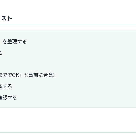
リスト
」を整理する
る
まででOK」と事前に合意）
認する
確認する