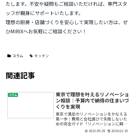
たします。不安や疑問もご相談いただければ、専門スタ
ッフが親身にサポートいたします。
理想の厨房・店舗づくりを安心して実現したい方は、ぜ
ひMIRIXへお気軽にご相談ください！
コラム
キッチン
関連記事
東京で理想を叶えるリノベーショ
コラム
ン相談｜予算内で納得の住まいづ
くりを実現
東京で満足のリノベーションをかなえる
第一歩｜費用と会社選びで失敗しないた
めの完全ガイド「リノベーションに興味
はあるけど、何から始めていいのかわか
2025.09.29
2026.02.19
らない」「予算内で理想の住まいを実現