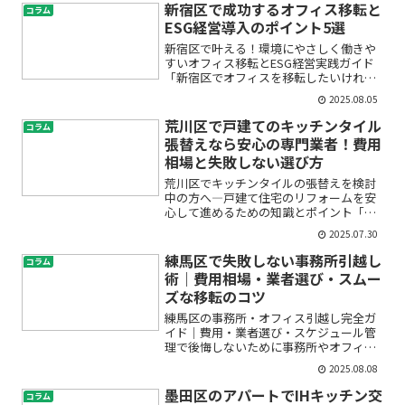
できるの？」そんな悩みや不安を抱えて
新宿区で成功するオフィス移転と
コラム
いませんか？東京でマンシ...
ESG経営導入のポイント5選
新宿区で叶える！環境にやさしく働きや
すいオフィス移転とESG経営実践ガイド
「新宿区でオフィスを移転したいけれ
ど、環境配慮やESG経営のことまで考え
2025.08.05
ると、何から手をつけて良いのか分から
ない…」「サステナブルやSDGsって聞く
荒川区で戸建てのキッチンタイル
コラム
けど、具体的にどう...
張替えなら安心の専門業者！費用
相場と失敗しない選び方
荒川区でキッチンタイルの張替えを検討
中の方へ―戸建て住宅のリフォームを安
心して進めるための知識とポイント「自
宅のキッチンタイルが古くなってきた」
2025.07.30
「戸建てキッチンのリフォームをしたい
けど、費用や業者選びが不安」「荒川区
練馬区で失敗しない事務所引越し
コラム
で信頼できるタイル貼り替...
術｜費用相場・業者選び・スムー
ズな移転のコツ
練馬区の事務所・オフィス引越し完全ガ
イド｜費用・業者選び・スケジュール管
理で後悔しないために事務所やオフィス
の移転を検討している方にとって、「ど
2025.08.08
のくらい費用がかかるの？」「信頼でき
る引越し業者はどう選べばいい？」「手
墨田区のアパートでIHキッチン交
コラム
続きやスケジュールはどう...