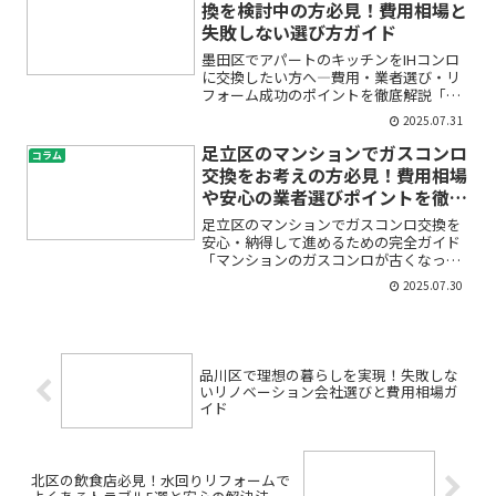
換を検討中の方必見！費用相場と
失敗しない選び方ガイド
墨田区でアパートのキッチンをIHコンロ
に交換したい方へ―費用・業者選び・リ
フォーム成功のポイントを徹底解説「ア
パートのキッチンをIHに交換してみたい
2025.07.31
けど、費用や工事内容が気になる」「ガ
スコンロからIHに変えて、本当に使い勝
足立区のマンションでガスコンロ
コラム
手や安全性はどうな...
交換をお考えの方必見！費用相場
や安心の業者選びポイントを徹底
解説
足立区のマンションでガスコンロ交換を
安心・納得して進めるための完全ガイド
「マンションのガスコンロが古くなって
きた」「思い切ってキッチンのリフォー
2025.07.30
ムも考えたいけど、費用が心配…」「足
立区で信頼できる業者はどうやって探せ
ばいいの？」このような悩...
品川区で理想の暮らしを実現！失敗しな
いリノベーション会社選びと費用相場ガ
イド
北区の飲食店必見！水回りリフォームで