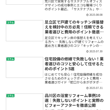
荒川区で実現するサステナブルオフィス
デザインの成功事例とエコな職場づくり
のポイント最近、「サステナブル」や
「エコ」といった言葉をよく耳にするも
2025.08.08
のの、「実際に自分のオフィスでどう取
り入れればいいの？」と不安や疑問を持
足立区で戸建てのキッチン床張替
コラム
たれていませんか？荒川区で...
えを検討中の方必見！信頼できる
業者選びと費用のポイント徹底解
説
足立区でキッチン床の張替えを考えてい
る方へ ― 失敗しない戸建てリフォームの
進め方と業者選びのコツ「キッチンの床
がきしむ」「古くなったフローリングを
2025.07.30
一新したい」「水回りのリフォーム、ど
こから始めればいいの？」――足立区で戸建
住宅設備の修繕で失敗しない！業
コラム
てにお住まいの多...
者選びのコツと安心して任せるた
めのポイント5選
はじめてでも安心！住宅設備修繕を成功
させるためのチェックポイントと費用・
業者選びガイド「蛇口から水がポタポタ
漏れている」「トイレの水が止まらな
2025.07.31
い」「キッチンの換気扇が動かない」…
住宅設備の不具合は、ある日突然やって
品川区の浴室リフォーム事例10
コラム
きます。でも、「どこに頼ん...
選｜失敗しないポイントと実際の
ビフォーアフターを徹底公開