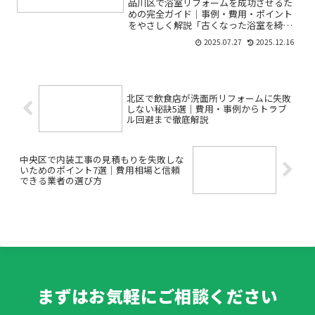
品川区で浴室リフォームを成功させるた
めの完全ガイド｜事例・費用・ポイント
をやさしく解説「古くなった浴室を綺麗
にしたい」「ユニットバスの交換やバリ
2025.07.27
2025.12.16
アフリー改修って難しそう」「実際の費
用や流れが分からなくて不安」品川区で
浴室のリフォームを検討し...
北区で飲食店が洗面所リフォームに失敗
しない秘訣5選｜費用・事例からトラブ
ル回避まで徹底解説
中央区で内装工事の見積もりを失敗しな
いためのポイント7選｜費用相場と信頼
できる業者の選び方
まずはお気軽にご相談ください