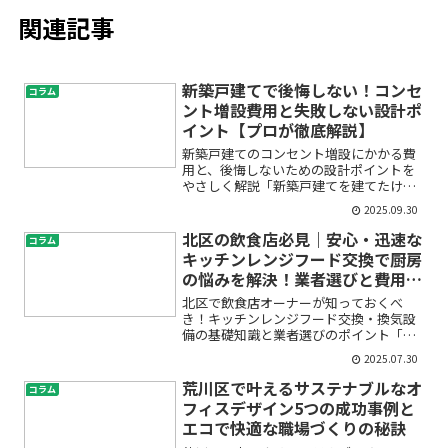
関連記事
新築戸建てで後悔しない！コンセ
コラム
ント増設費用と失敗しない設計ポ
イント【プロが徹底解説】
新築戸建てのコンセント増設にかかる費
用と、後悔しないための設計ポイントを
やさしく解説「新築戸建てを建てたけれ
ど、住み始めてからコンセントの数や位
2025.09.30
置で不便を感じている」「追加でコンセ
ントを増やしたいけれど、費用や工事方
北区の飲食店必見｜安心・迅速な
コラム
法がよくわからず不安」―...
キッチンレンジフード交換で厨房
の悩みを解決！業者選びと費用相
場も徹底解説
北区で飲食店オーナーが知っておくべ
き！キッチンレンジフード交換・換気設
備の基礎知識と業者選びのポイント「厨
房の換気が悪くなってきた」「レンジフ
2025.07.30
ードから異音や油漏れが……」「営業に
支障が出そうで不安」と感じていません
荒川区で叶えるサステナブルなオ
コラム
か？北区で飲食店を経営され...
フィスデザイン5つの成功事例と
エコで快適な職場づくりの秘訣