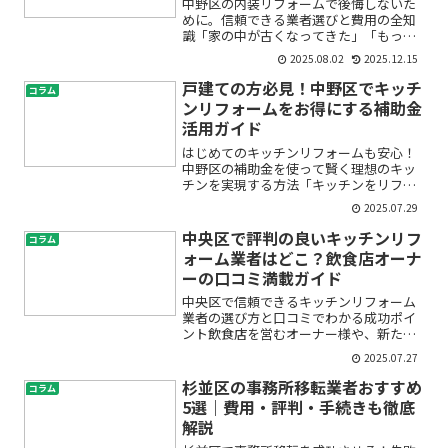
中野区の内装リフォームで後悔しないた
めに。信頼できる業者選びと費用の全知
識「家の中が古くなってきた」「もっと
快適な空間にしたい」と思いながらも、
2025.08.02
2025.12.15
リフォームや内装工事は初めてで不安…
という方は多いのではないでしょうか。
戸建ての方必見！中野区でキッチ
コラム
特に中野区はマンションや...
ンリフォームをお得にする補助金
活用ガイド
はじめてのキッチンリフォームも安心！
中野区の補助金を使って賢く理想のキッ
チンを実現する方法「キッチンをリフォ
ームしたいけど、費用がどれくらいかか
2025.07.29
るのか不安」「せっかくなら補助金や助
成金を使って少しでもお得にできた
中央区で評判の良いキッチンリフ
コラム
ら…」そんなお悩みはありませ...
ォーム業者はどこ？飲食店オーナ
ーの口コミ満載ガイド
中央区で信頼できるキッチンリフォーム
業者の選び方と口コミでわかる成功ポイ
ント飲食店を営むオーナー様や、新たに
店舗をオープンしたいと考える方々にと
2025.07.27
って、キッチンリフォームは売上や従業
員の働きやすさ、お客様の満足度を大き
杉並区の事務所移転業者おすすめ
コラム
く左右する重要な決断です...
5選｜費用・評判・手続きも徹底
解説