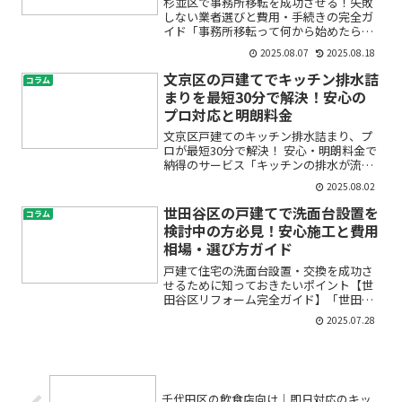
杉並区で事務所移転を成功させる！失敗
しない業者選びと費用・手続きの完全ガ
イド「事務所移転って何から始めたらい
いの？」「杉並区で信頼できる事務所移
2025.08.07
2025.08.18
転業者はどこ？」「費用や手続きが不安
で、トラブルが心配…」そんな悩みや不
文京区の戸建てでキッチン排水詰
コラム
安をお持ちではありません...
まりを最短30分で解決！安心の
プロ対応と明朗料金
文京区戸建てのキッチン排水詰まり、プ
ロが最短30分で解決！ 安心・明朗料金で
納得のサービス「キッチンの排水が流れ
ない…」「突然の水漏れでどうしたらい
2025.08.02
いかわからない…」文京区で戸建てにお
住まいの方なら、こうしたトラブルに一
世田谷区の戸建てで洗面台設置を
コラム
度は悩まされたことが...
検討中の方必見！安心施工と費用
相場・選び方ガイド
戸建て住宅の洗面台設置・交換を成功さ
せるために知っておきたいポイント【世
田谷区リフォーム完全ガイド】「世田谷
区で戸建ての洗面台設置や交換をしたい
2025.07.28
けれど、どこに頼んでいいのかわからな
い」「費用や工事内容に不安がある」
「洗面化粧台の選び方や洗面...
千代田区の飲食店向け｜即日対応のキッ