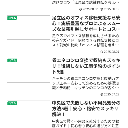
選びのコツ「江東区で店舗移転を考えて
いるけれど、何から始めていいかわから
2025.08.10
2025.08.18
ない」「引越しやレイアウト変更、原状
回復など、やることが多すぎて不安」と
足立区のオフィス移転支援なら安
コラム
お悩みではありませんか？...
心！実績豊富なプロによるスムー
ズな業務引越しサポートとコスト
削減術
足立区でオフィス移転を成功させるため
の完全ガイド｜信頼できる移転支援とコ
スト削減の秘訣「オフィス移転を考えて
いるけれど、何から始めればいいのかわ
2025.08.07
からない」「費用も手間も心配…」「業
務の中断なくスムーズに引っ越せる
省エネコンロ交換で収納もスッキ
コラム
の？」初めてのオフィス移転は...
リ！後悔しない工事予約のポイン
ト5選
キッチンの省エネコンロ交換と収納力ア
ップ工事―安心して進めるための基礎知
識と予約術「キッチンのコンロが古くな
ってきた」「もっと省エネで光熱費を抑
2025.07.28
えたい」「収納がごちゃついて使い勝手
が悪い」――そんなお悩みをお持ちではあり
中央区で失敗しない不用品処分の
コラム
ませんか？初めてコン...
方法5選｜安心・格安でスッキリ
解決！
中央区で賢く不用品を処分するための徹
底ガイド｜初心者も安心の選び方と注意