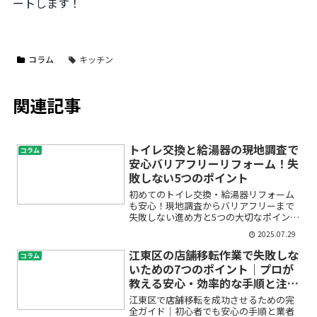
ートします！
コラム
キッチン
関連記事
トイレ交換と給湯器の現地調査で
コラム
安心バリアフリーリフォーム！失
敗しない5つのポイント
初めてのトイレ交換・給湯器リフォーム
も安心！現地調査からバリアフリーまで
失敗しない進め方と5つの大切なポイント
「水回りのリフォームを考えているけれ
2025.07.29
ど、何から始めればいいの？」「現地調
査って何？バリアフリー化も気になるけ
江東区の店舗移転作業で失敗しな
コラム
ど難しそう…」「給湯器...
いための7つのポイント｜プロが
教える安心・効率的な手順と注意
点
江東区で店舗移転を成功させるための完
全ガイド｜初心者でも安心の手順と業者