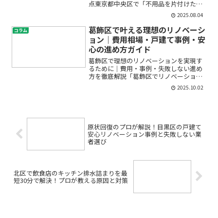
点東京都中央区で「不用品を片付けた
い」「粗大ゴミをどう出せばいいかわか
2025.08.04
らない」と悩んでいませんか？引っ越し
や大掃除、一人暮らしの準備、遺品整理
葛飾区で叶える理想のリノベーシ
コラム
など、生活の節目で必ずと言...
ョン｜費用相場・戸建て事例・安
心の進め方ガイド
葛飾区で理想のリノベーションを実現す
るために｜費用・事例・失敗しない進め
方を徹底解説「葛飾区でリノベーション
を考えているけれど、どのくらい費用が
2025.10.02
かかるの？」「中古マンションや戸建て
のリノベーションは何から始めればい
い？」初めてのリノベーショ...
原状回復のプロが解説！目黒区の戸建て
安心リノベーション事例と失敗しない業
者選び
北区で飲食店のキッチン排水詰まりを最
短30分で解決！プロが教える原因と対策