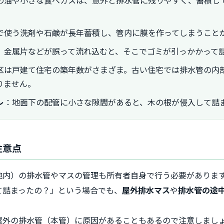
の油や小さな食べカスは、意外と排水管に残りやすく、蓄積し
で使う洗剤や石鹸が長年蓄積し、管内に膜を作ってしまうこと
、金属片などが誤って流れ込むと、そこでゴミが引っかかって
区は戸建て住宅の築年数がさまざま。古い住宅では排水管の内
りません。
レ
：地面下の配管に小さな隙間があると、木の根が侵入して詰
注意点
地内）の排水管やマスの管理も所有者自身で行う必要がありま
て詰まったの？」という場合でも、
屋外排水マス
や
排水管の途
屋外の排水管（本管）に原因があることもあるので注意しまし