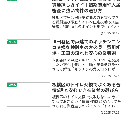
ではありませんか？浴室リ...
賃貸探しガイド｜初期費用や入居
審査に強い物件の選び方
練馬区で生活保護受給者の方も安心でき
る賃貸選び徹底ガイド〜住宅扶助や入居
審査、物件探しのポイントまで生活保護
を受けながら練馬区で賃貸物件を探して
2025.10.02
いるけれど、「審査が通るか不安」「初
期費用が心配」「どんな物件が借りられ
世田谷区で戸建てのキッチンコン
コラム
るの？」と悩んでいません...
ロ交換を検討中の方必見｜費用相
場・工事の流れと安心の業者選び
ガイド
世田谷区で戸建てキッチンコンロを交換
したい方へ｜費用・手順・業者選びをや
さしく解説「キッチンのガスコンロが古
くなってきた」「IHクッキングヒーター
2025.07.28
に変えたいけど費用や流れが分からなく
て不安」――そんなお悩みはありません
板橋区のトイレ交換でよくある苦
コラム
か？世田谷区で戸建てに...
情5選と安心できる業者の選び方
板橋区のトイレ交換で失敗しないために
知っておきたい苦情事例5選と安心して任
せられる業者選びのポイント「トイレを
新しくしたいけど、費用や業者選びで失
2025.07.28
敗したくない…」「過去にトイレ交換で
トラブルがあったと聞いて心配」——そ
んな不安を抱えていませ...