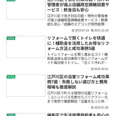
管理者が選ぶ店舗用空調機設置サ
ービス｜飲食店も安心
江戸川区で急ぎ対応可能！物件の管理者
が選ぶ店舗用空調機設置サービス｜飲食
店も安心「店舗のエアコンが突然故障し
てしまった」「新規オープン直前だけ
2025.07.26
2025.12.16
ど、空調の設置がまだで不安」「飲食店
の換気や空調のトラブル、どこに相談す
リフォームで賢くトイレを快適
コラム
ればいいの？」――そんなお...
に！補助金を活用したお得なリフ
ォーム方法と成功事例5選
トイレリフォームを賢く進めるコツ！補
助金活用＆成功事例で安心リフォームガ
イド毎日使うトイレ。「古くて汚れが気
になる」「節水タイプに替えたい」「高
2025.10.01
齢の家族のためにバリアフリーにした
い」など、さまざまなお悩みを持つ方が
江戸川区の浴室リフォーム成功事
コラム
増えています。でも、「費用...
例7選｜失敗しない選び方と費用
相場も徹底解説
江戸川区で叶える理想の浴室リフォーム
｜ユニットバス交換からバリアフリー化
まで実例で徹底解説「浴室をもっと快適
にしたいけど、初めてのリフォームは不
2025.07.28
安」「費用や工事内容、どこに頼んだら
いいの？」…このようなお悩みをお持ち
練馬区で生活保護受給者も安心の
コラム