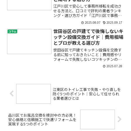
江戸川区で安心して事務所移転を成功さ
せる方法と、口コミで評判の業者ランキ
ング・選び方ガイド「江戸川区で事務所
移転を検討しているけど、何から始めれ
2025.08.07
2025.09.17
ばいいのか分からない」「信頼できる業
者はどう選べば失敗しないの？」「移転
世田谷区の戸建てで後悔しないキ
コラム
にかかる費用の相場や必要...
ッチン設備交換ガイド｜費用相場
とプロが教える選び方
世田谷区で戸建てキッチン設備を交換す
る前に知っておきたいこと｜費用感やリ
フォームで失敗しないコツキッチンの使
い勝手や見た目に不満があり、「そろそ
2025.07.28
ろ設備を新しくしたい」と考えていませ
んか？戸建てのキッチンリフォームは大
きな出費になるうえ、「失...
江東区のトイレ工事で失敗・やり直しを
防ぐ5つのポイント｜安心して任せられ
る業者選びとは
品川区でお風呂交換を検討中の方必見！
安心価格と信頼施工で快適リフォームを
実現する5つのポイント