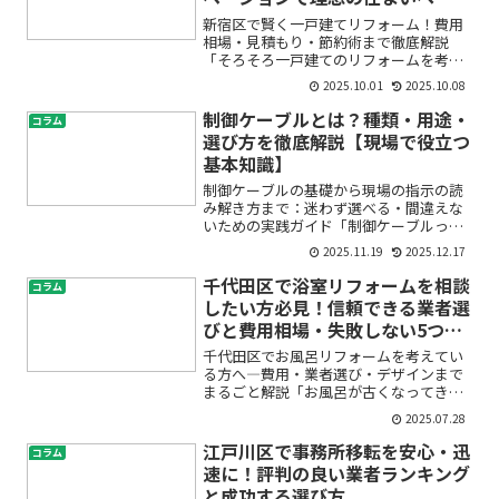
新宿区で賢く一戸建てリフォーム！費用
相場・見積もり・節約術まで徹底解説
「そろそろ一戸建てのリフォームを考え
ているけれど、費用がどれくらいかかる
2025.10.01
2025.10.08
のか不安」「予算内で理想の住まいを実
現できるのだろうか」「リフォーム費用
制御ケーブルとは？種類・用途・
コラム
を上手に抑える方法は？」―...
選び方を徹底解説【現場で役立つ
基本知識】
制御ケーブルの基礎から現場の指示の読
み解き方まで：迷わず選べる・間違えな
いための実践ガイド「制御ケーブルって
何？VVFやLANとどう違うの？」「図面に
2025.11.19
2025.12.17
『CVV 0.75sq×4C』って書いてあるけ
ど、どれを買えばいいの？」——内装や
千代田区で浴室リフォームを相談
コラム
設備の現...
したい方必見！信頼できる業者選
びと費用相場・失敗しない5つの
ポイント
千代田区でお風呂リフォームを考えてい
る方へ―費用・業者選び・デザインまで
まるごと解説「お風呂が古くなってき
た」「浴室リフォームをしたいけど、費
2025.07.28
用や業者選びが不安」「どんなデザイン
が自分に合うのか分からない…」千代田
江戸川区で事務所移転を安心・迅
コラム
区で浴室リフォームを検討さ...
速に！評判の良い業者ランキング
と成功する選び方