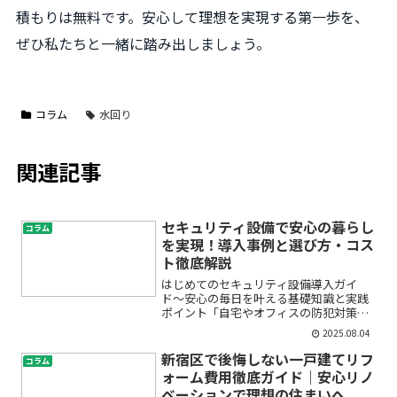
積もりは無料です。安心して理想を実現する第一歩を、
ぜひ私たちと一緒に踏み出しましょう。
コラム
水回り
関連記事
セキュリティ設備で安心の暮らし
コラム
を実現！導入事例と選び方・コス
ト徹底解説
はじめてのセキュリティ設備導入ガイ
ド〜安心の毎日を叶える基礎知識と実践
ポイント「自宅やオフィスの防犯対策、
何から始めたらいいか分からない」「セ
2025.08.04
キュリティ設備って高そうだし、難しそ
う…」。そんな不安を抱えていません
新宿区で後悔しない一戸建てリフ
コラム
か？この記事では、セキュリテ...
ォーム費用徹底ガイド｜安心リノ
ベーションで理想の住まいへ