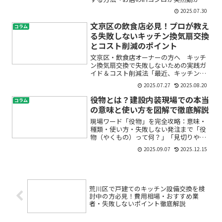
くなった」「老朽化したキッチン設備を
2025.07.30
交換したいけど、どこに相談すればい
い？」「荒川区で飲食店のIHコンロ施工
文京区の飲食店必見！プロが教え
コラム
や修理を安心して任せ...
る失敗しないキッチン換気扇交換
とコスト削減のポイント
文京区・飲食店オーナーの方へ キッチ
ン換気扇交換で失敗しないための実践ガ
イド＆コスト削減法「最近、キッチンの
換気扇の調子が悪いけれど、交換したほ
2025.07.27
2025.08.20
うがいいのか迷っている…」「見積もり
の取り方や費用の目安が分からず不安」
役物とは？建設内装現場での本当
コラム
「消防法や空調設備のルー...
の意味と使い方を図解で徹底解説
現場ワード「役物」を完全攻略：意味・
種類・使い方・失敗しない発注まで「役
物（やくもの）って何？」「見切りやコ
ーナー材とどう違うの？」——はじめて
2025.09.07
2025.12.15
内装の図面や見積、現場会話に触れる
と、こんな疑問が出てきませんか。役物
は内装の仕上がりと納まりを...
荒川区で戸建てのキッチン設備交換を検
討中の方必見！費用相場・おすすめ業
者・失敗しないポイント徹底解説