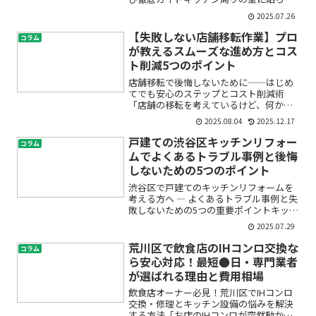
ている「キッチンパネル」。毎日使う場
2025.07.26
所だからこそ、汚れや傷、古びた印象が
気になっていませんか？特に、賃貸アパ
【失敗しない店舗移転作業】プロ
コラム
ートのオーナー様や管理者...
が教えるスムーズな進め方とコス
ト削減5つのポイント
店舗移転で後悔しないために――はじめ
てでも安心のステップとコスト削減術
「店舗の移転を考えているけど、何から
手をつけていいかわからない」「費用や
2025.08.04
2025.12.17
手続きが不安」「移転後すぐにお客様を
迎えられるか心配」――店舗移転を控え
戸建ての渋谷区キッチンリフォー
コラム
た方の多くが、このような悩...
ムでよくあるトラブル事例と後悔
しないための5つのポイント
渋谷区で戸建てのキッチンリフォームを
考える方へ ― よくあるトラブル事例と失
敗しないための5つの重要ポイントキッチ
ンリフォームは毎日を快適に過ごすため
2025.07.29
の大切な決断です。しかし「いざリフォ
ーム」となると「費用はどれくらい？」
荒川区で飲食店のIHコンロ交換な
コラム
「どんな業者を選べ...
ら安心対応！最短●日・専門業者
が選ばれる理由と費用相場
飲食店オーナー必見！荒川区でIHコンロ
交換・修理とキッチン設備の悩みを解決
する方法「お店のIHコンロが突然動かな