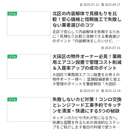
年数が経ってきた自宅をリフォームした
2025.07.21
2025.09.17
い」「中古戸建てを自分好みにリノベー
ションしたいけれど、一体いくらかかる
北区の内装解体で見積もりを比
コラム
の？」「見積もり金額が...
較！安心価格と信頼施工で失敗し
ない業者選びのコツ
北区で安心して内装解体を依頼するため
に！見積もり比較と信頼できる業者選び
のポイント「内装解体をしたいけど、ど
この業者に頼めばいいのかわからない」
2025.07.31
「費用が高すぎたり、追加費用を請求さ
れたらどうしよう」——初めて内装解体
大田区の物件オーナー必見！業務
コラム
を検討する方の多くが、こ...
用エアコン設置で管理コスト削減
＆入居率アップの成功ポイント
大田区で業務用エアコン設置をお考えの
物件オーナー様へ｜ 空調設備更新と省エ
ネ管理のポイントを徹底解説「大田区で
ビルやアパートの空調設備をどう見直せ
2025.07.25
2025.12.16
ばいいのか分からない」「業務用エアコ
ンの設置費用が高そうで不安」「入居者
失敗しないカビ対策！コンロ交換
コラム
満足度を上げたいけど、...
とレンジフード工事予約でキッチ
ンを清潔・快適にする5つの秘訣
キッチンのカビや汚れが気になる方へ。
快適な空間を作るための具体的なステッ
プをご紹介します毎日の料理で使うキッ