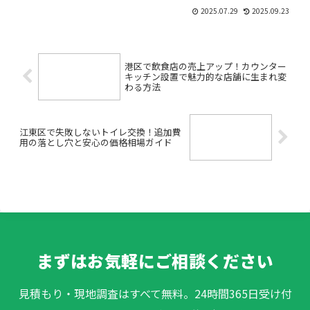
チン。「最近カビっぽい匂いがする」
2025.07.29
2025.09.23
「換気扇やコンロのベタベタ汚れが気に
なる」「古いレンジフードやコンロっ
て、いつ交換すればいいの？」...
港区で飲食店の売上アップ！カウンター
キッチン設置で魅力的な店舗に生まれ変
わる方法
江東区で失敗しないトイレ交換！追加費
用の落とし穴と安心の価格相場ガイド
まずはお気軽にご相談ください
見積もり・現地調査はすべて無料。24時間365日受け付