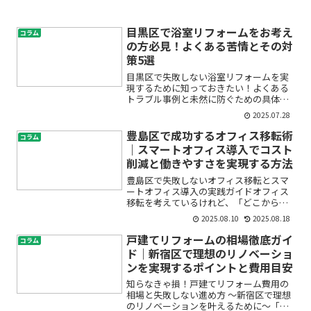
目黒区で浴室リフォームをお考え
コラム
の方必見！よくある苦情とその対
策5選
目黒区で失敗しない浴室リフォームを実
現するために知っておきたい！よくある
トラブル事例と未然に防ぐための具体策
浴室リフォームは毎日の快適な生活に直
2025.07.28
結する大切な工事ですが、「本当に満足
できる仕上がりになるの？」「施工後に
豊島区で成功するオフィス移転術
コラム
トラブルがあったらどうし...
｜スマートオフィス導入でコスト
削減と働きやすさを実現する方法
豊島区で失敗しないオフィス移転とスマ
ートオフィス導入の実践ガイドオフィス
移転を考えているけれど、「どこから手
をつければいい？」「コストや業務への
2025.08.10
2025.08.18
影響が心配」「働きやすいオフィスって
具体的に何が必要？」と、不安や疑問を
戸建てリフォームの相場徹底ガイ
コラム
抱えていませんか？特に豊...
ド｜新宿区で理想のリノベーショ
ンを実現するポイントと費用目安
知らなきゃ損！戸建てリフォーム費用の
相場と失敗しない進め方 〜新宿区で理想
のリノベーションを叶えるために〜「築