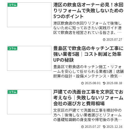
港区の飲食店オーナー必見！水回
コラム
りリフォームで失敗しないための
5つのポイント
港区飲食店の水回りリフォームで後悔し
ないために知っておきたい実践ガイド港
区で飲食店を経営されている皆さま、
「水回りのリフォームをしたいけれど、
2025.07.27
失敗したくない」「厨房やトイレの改装
で営業に支障が出ないか心配」「排水管
豊島区で飲食店のキッチン工事に
コラム
や防水工事でトラブルが起き...
強い業者5選｜コスト削減と効率
UPの秘訣
豊島区で飲食店のキッチン施工・リフォ
ームを安心して任せられる業者5選｜店舗
厨房の設計・設備メンテナンス・換気ダ
クト工事も解説第1位 MIRIX対応エリア：
2025.08.01
2025.08.18
東京都23区全域得意分野／特徴：店舗・
テナント・マンション・戸建ての内装工
戸建ての洗面台工事を文京区でお
コラム
事、原状回復...
考えなら｜失敗しないリフォーム
会社の選び方と費用相場
文京区の戸建てで洗面台工事を検討中の
方へ｜後悔しない業者選びとリフォーム
の基礎知識朝の身支度や帰宅後の手洗い
など、毎日使う洗面所。戸建て住宅で
2025.07.27
2025.12.16
「洗面台が古くなってきた」「収納が足