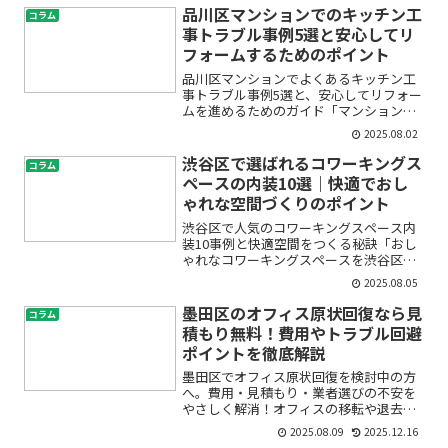
りない」「水漏れやカビが心配」と感じ
品川区マンションでのキッチン工
コラム
ていませんか？文京区で洗面...
事トラブル事例5選と安心してリ
フォームするためのポイント
品川区マンションでよくあるキッチン工
事トラブル事例5選と、安心してリフォー
ムを進めるためのガイド「マンションの
キッチンをリフォームしたいけど、工事
2025.08.02
中のトラブルや失敗が心配…」「水漏れ
や近隣トラブルが起きたらどうしよう」
渋谷区で選ばれるコワーキングス
コラム
「どこの業者に頼めば安...
ペースの内装10選｜快適でおし
ゃれな空間づくりのポイント
渋谷区で人気のコワーキングスペース内
装10事例と快適空間をつくる秘訣「おし
ゃれなコワーキングスペースを渋谷区で
作りたいけど、どんな内装が人気な
2025.08.05
の？」「居心地の良い空間にするには何
に気をつければいい？」そんな悩みや疑
墨田区のオフィス原状回復なら見
コラム
問をお持ちではありませんか...
積もり無料！費用やトラブル回避
ポイントを徹底解説
墨田区でオフィス原状回復を検討中の方
へ。費用・見積もり・業者選びの不安を
やさしく解消！オフィスの移転や退去
時、「原状回復って何をすればいい
2025.08.09
2025.12.16
の？」「どこまで自分たちでやって、何