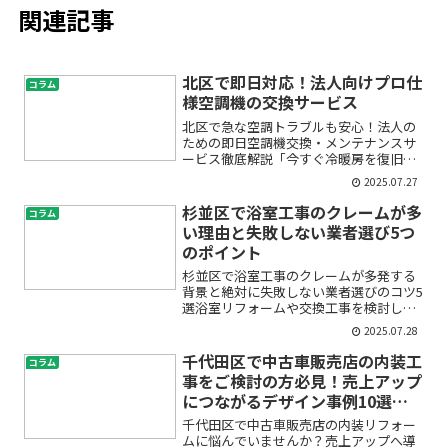
関連記事
北区で即日対応！法人向けプロ仕
コラム
様空調機の交換サービス
北区で急な空調トラブルも安心！法人の
ための即日空調機交換・メンテナンスサ
ービス徹底解説「今すぐ冷暖房を復旧さ
せたい」「業務用エアコンの調子が悪く
2025.07.27
て不安」「メーカーや業者選びで失敗し
たくない」――法人様の空調機に関する
杉並区で浴室工事のクレームが多
コラム
こんなお悩みはありません...
い理由と失敗しない業者選び5つ
のポイント
杉並区で浴室工事のクレームが多発する
背景と絶対に失敗しない業者選びのコツ5
選浴室リフォームや交換工事を検討して
いる方の多くが、「工事後に水漏れやタ
2025.07.28
イルの剥がれといったトラブルが起きな
いか」「業者選びで失敗して後悔しない
千代田区で中古車販売店の内装工
コラム
か」といった不安や疑問...
事をご検討の方必見！売上アップ
につながるデザイン事例10選と
プロに任せるメリット
千代田区で中古車販売店の内装リフォー
ムに悩んでいませんか？売上アップへ導