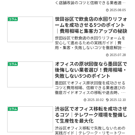
く店舗改装のコツと信頼できる業者選び
中古車販売店の内装工事や店舗リノベー
2025.08.05
ションを検討している千代田区の皆さ
ま、「どんなデザインが集客や売上につ
世田谷区で飲食店の水回りリフォ
コラム
ながるのか」「内装工事業者...
ームを成功させる5つのポイント
｜費用相場と集客力アップの秘訣
世田谷区で飲食店の水回りリフォームを
安心して進めるための実践ガイド｜費
用・集客・失敗しないコツを徹底解説飲
食店を経営する中で、「トイレが古くて
2025.07.28
お客様の評判が気になる」「厨房やキッ
チンの使い勝手が悪くてスタッフの動線
オフィスの原状回復なら墨田区で
コラム
が悪い」「水漏れや配管のト...
後悔しない業者選び！費用相場・
失敗しない5つのポイント
墨田区でオフィス原状回復を成功させる
コツと費用相場、信頼できる業者選びの
徹底ガイドオフィスの移転や退去時、
「原状回復」という言葉に不安を感じて
2025.10.02
2025.12.10
いませんか？「どれくらい費用がかかる
の？」「見積もりはどうやって取ればい
渋谷区でオフィス移転を成功させ
コラム
いの？」「墨田区で信頼でき...
るコツ｜テレワーク環境を整備し
て生産性を最大化
渋谷区オフィス移転で失敗しないための
実践ガイド｜テレワーク・リモートワー