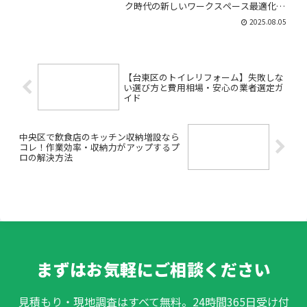
ク時代の新しいワークスペース最適化
「渋谷区でオフィス移転を考えているけ
2025.08.05
れど、何から始めればいいかわからな
い」「テレワークやリモートワークが増
えて、どんなオフィスが最適な...
【台東区のトイレリフォーム】失敗しな
い選び方と費用相場・安心の業者選定ガ
イド
中央区で飲食店のキッチン収納増設なら
コレ！作業効率・収納力がアップするプ
ロの解決方法
まずはお気軽にご相談ください
見積もり・現地調査はすべて無料。24時間365日受け付