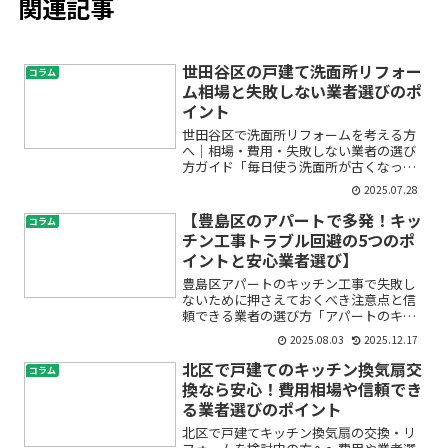
関連記事
世田谷区の戸建て洗面所リフォー
コラム
ム相場と失敗しない業者選びのポ
イント
世田谷区で洗面所リフォームを考える方
へ｜相場・費用・失敗しない業者の選び
方ガイド「毎日使う洗面所が古くなって
きた」「水まわりをもっと使いやすくし
2025.07.28
たい」「戸建ての洗面台交換っていくら
かかるの？」――こんなお悩みや不安を抱え
【豊島区のアパートで多発！キッ
コラム
ていませんか。特に世...
チン工事トラブル回避の5つのポ
イントと安心業者選び】
豊島区アパートのキッチン工事で失敗し
ないために押さえておくべき注意点と信
頼できる業者の選び方「アパートのキッ
チンをもっと使いやすくしたい」「入居
2025.08.03
2025.12.17
者のためにリフォームが必要だけど、ト
ラブルが心配…」と悩んでいませんか？
北区で戸建てのキッチン換気扇交
コラム
特に豊島区のような都市部...
換なら安心！費用相場や信頼でき
る業者選びのポイント
北区で戸建てキッチン換気扇の交換・リ