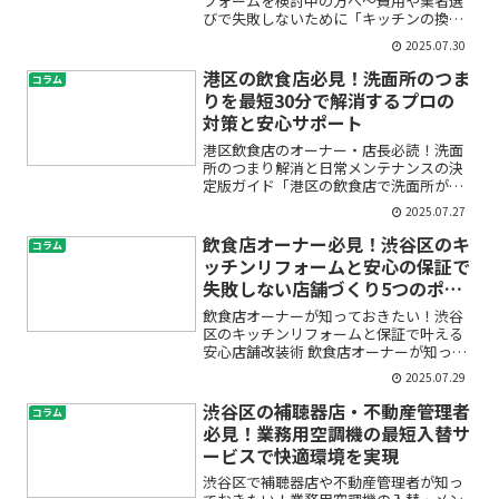
フォームを検討中の方へ〜費用や業者選
びで失敗しないために「キッチンの換気
扇が古くてうるさい」「最近、油汚れや
2025.07.30
臭いが気になる」「戸建てのレンジフー
ドを交換したいけど、費用や工事内容が
港区の飲食店必見！洗面所のつま
コラム
不安」——そんなお悩みを...
りを最短30分で解消するプロの
対策と安心サポート
港区飲食店のオーナー・店長必読！洗面
所のつまり解消と日常メンテナンスの決
定版ガイド「港区の飲食店で洗面所が急
につまってしまい、お客様にご迷惑をか
2025.07.27
けてしまった…」「業者に頼むべき？自
分たちでできる対策は？」そんな不安や
飲食店オーナー必見！渋谷区のキ
コラム
疑問をお持ちではありませ...
ッチンリフォームと安心の保証で
失敗しない店舗づくり5つのポイ
ント
飲食店オーナーが知っておきたい！渋谷
区のキッチンリフォームと保証で叶える
安心店舗改装術 飲食店オーナーが知って
おきたい！渋谷区のキッチンリフォーム
2025.07.29
と保証で叶える安心店舗改装術 「そろそ
ろお店のキッチンをリフォームしたいけ
渋谷区の補聴器店・不動産管理者
コラム
ど、何から始めればい...
必見！業務用空調機の最短入替サ
ービスで快適環境を実現
渋谷区で補聴器店や不動産管理者が知っ