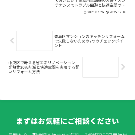
ておきたい！業務用空調機の入替・メン
テナンスでトラブル回避と快適空間づく
りの秘訣「店内の空調が効きにくい」
2025.07.26
2025.12.16
「急な故障でお客様やテナントに迷惑を
かけたくない」「業務用空調機の入替っ
て費用も時間もかかりそうで...
豊島区マンションのキッチンリフォーム
で失敗しないための7つのチェックポイ
ント
中央区で叶える省エネリノベーション｜
光熱費30％削減と快適空間を実現する賢
いリフォーム方法
まずはお気軽にご相談ください