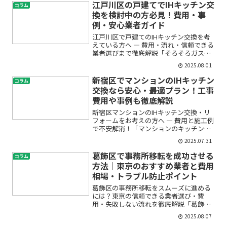
江戸川区の戸建てでIHキッチン交
コラム
換を検討中の方必見！費用・事
例・安心業者ガイド
江戸川区で戸建てのIHキッチン交換を考
えている方へ ― 費用・流れ・信頼できる
業者選びまで徹底解説「そろそろガスコ
ンロからIHクッキングヒーターに替えた
2025.08.01
い」「キッチン全体をリフォームしたい
けど初めてだから不安」――そんなお悩みを
新宿区でマンションのIHキッチン
コラム
お持ちではあ...
交換なら安心・最適プラン！工事
費用や事例も徹底解説
新宿区マンションのIHキッチン交換・リ
フォームをお考えの方へ ― 費用と施工例
で不安解消！「マンションのキッチンを
IHコンロに変えたいけれど費用や工事内
2025.07.31
容が不安」「新宿区で信頼できるリフォ
ーム業者をどう選べばいい？」――初めての
葛飾区で事務所移転を成功させる
コラム
IHキッチン...
方法｜東京のおすすめ業者と費用
相場・トラブル防止ポイント
葛飾区の事務所移転をスムーズに進める
には？東京の信頼できる業者選び・費
用・失敗しない流れを徹底解説「葛飾区
で事務所移転を考えているけれど、何か
2025.08.07
ら始めればいいのか分からない」「東京