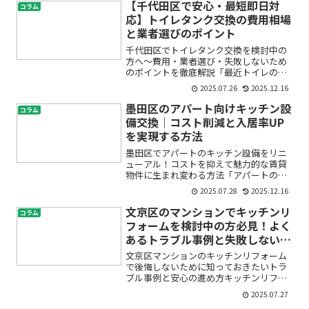
のオフィス移転、費用や業者選びで失敗
【千代田区で安心・最短即日対
コラム
したくない」とお悩みではあ...
応】トイレタンク交換の費用相場
と業者選びのポイント
千代田区でトイレタンク交換を検討中の
方へ～費用・業者選び・失敗しないため
のポイントを徹底解説「最近トイレの水
漏れが止まらない」「業者に相談したい
2025.07.26
2025.12.16
けど費用が不安」「修理か交換、どちら
がいいかわからない」――そんなお悩みをお
墨田区のアパート向けキッチン設
コラム
持ちではありませんか...
備交換｜コスト削減と入居率UP
を実現する方法
墨田区でアパートのキッチン設備をリニ
ューアル！コストを抑えて魅力的な賃貸
物件に生まれ変わる方法「アパートのキ
ッチンが古くなってきたけど、どこまで
2025.07.28
2025.12.16
直せばいいの？」「キッチン設備を交換
したら、コストが高くならないか心
文京区のマンションでキッチンリ
コラム
配…」「賃貸の入居率を上げた...
フォームを検討中の方必見！よく
あるトラブル事例と失敗しないた
めの5つのポイント
文京区マンションのキッチンリフォーム
で後悔しないために知っておきたいトラ
ブル事例と安心の進め方キッチンリフォ
ームを考え始めると、「本当に思い通り
2025.07.27
になるの？」「費用がどれくらいかかる