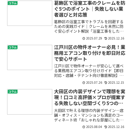
りがすぐに出て、きれいに保つことがで
葛飾区で浴室工事のクレームを防
コラム
きないのが悩み」――こ...
ぐ5つのポイント｜失敗しない業
者選びと対応策
葛飾区の浴室工事でトラブルを回避する
ための実践ガイド｜クレームを未然に防
ぐ安心ポイント解説「浴室工事をしたい
けれど、クレームやトラブルが心配…」
2025.07.29
2025.12.16
「水漏れや工期遅延、アフターサービス
の対応が不安」と感じている方は少なく
江戸川区の物件オーナー必見！業
コラム
ありません。大切なご自宅...
務用エアコン取り付けを即日対応
で安心サポート
江戸川区で物件オーナーが安心して選べ
る業務用エアコン取り付けガイド【即日
対応・店舗・テナント向け徹底解説】物
件オーナーや店舗・テナントの管理者と
2025.07.26
2025.12.15
して、「業務用エアコンの取り付けが急
に必要になった」「信頼できる業者に任
大田区の内装デザインで理想を実
コラム
せたいけれど、どこに相談...
現！口コミ高評価×プロが提案す
る失敗しない空間づくり5つのポ
イント
大田区で叶える理想の内装デザイン―店
舗・オフィス・マンションも満足のコー
ディネート術「おしゃれな部屋にした
い」「店舗やオフィスをリニューアルし
2025.08.04
2025.12.16
たいけど、何から始めればいいかわから