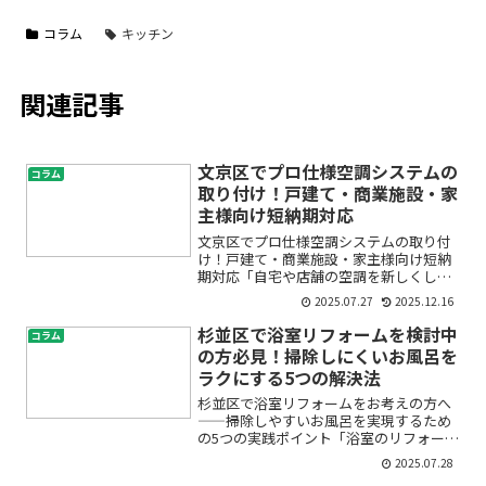
コラム
キッチン
関連記事
文京区でプロ仕様空調システムの
コラム
取り付け！戸建て・商業施設・家
主様向け短納期対応
文京区でプロ仕様空調システムの取り付
け！戸建て・商業施設・家主様向け短納
期対応「自宅や店舗の空調を新しくした
いけど、どこに頼めばいいの？」「急ぎ
2025.07.27
2025.12.16
の工事でも対応してもらえるの？」とお
悩みではありませんか？特に文京区のよ
杉並区で浴室リフォームを検討中
コラム
うな都市部では、戸建て住...
の方必見！掃除しにくいお風呂を
ラクにする5つの解決法
杉並区で浴室リフォームをお考えの方へ
――掃除しやすいお風呂を実現するため
の5つの実践ポイント「浴室のリフォーム
を検討しているけれど、今より掃除が大
2025.07.28
変になったらどうしよう」「カビやぬめ