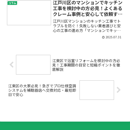
ない」そんなお悩みを抱えていません
江戸川区のマンションでキッチン
コラム
か？特に大田区は住まいや店舗...
工事を検討中の方必見！よくある
クレーム事例と安心して依頼する
ための5つのポイント
江戸川区マンションのキッチン工事でト
ラブルを防ぐ！失敗しない業者選びと安
心の工事の進め方「マンションでキッチ
ン工事をしたいけれど、工事中のトラブ
2025.07.31
ルやご近所へのクレームが心配…」「業
者選びで失敗したくない、でもどうした
らいいか分からない…」江...
江東区で浴室リフォームを検討中の方必
見！工事期間の目安と短縮ポイントを徹
底解説
江東区の大家必見！急ぎでプロ仕様空調
システムを補聴器店へ交換対応・最短即
日で安心