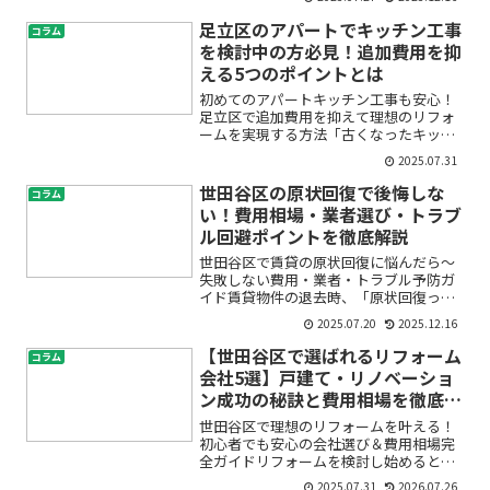
くいので新しい水栓に替えたい」「港区
の戸建てで信頼できる業者を探している
足立区のアパートでキッチン工事
コラム
けど、どこに頼めばい...
を検討中の方必見！追加費用を抑
える5つのポイントとは
初めてのアパートキッチン工事も安心！
足立区で追加費用を抑えて理想のリフォ
ームを実現する方法「古くなったキッチ
ンを新しくしたいけれど、思ったよりお
2025.07.31
金がかかるのでは？」「工事の追加費用
って、どんなときに発生するの？」足立
世田谷区の原状回復で後悔しな
コラム
区でアパートのキッチンリ...
い！費用相場・業者選び・トラブ
ル回避ポイントを徹底解説
世田谷区で賃貸の原状回復に悩んだら〜
失敗しない費用・業者・トラブル予防ガ
イド賃貸物件の退去時、「原状回復って
何をすればいいの？」「費用はどのくら
2025.07.20
2025.12.16
い？」「業者選びやトラブルも不安…」
と悩んでいませんか。とくに世田谷区は
【世田谷区で選ばれるリフォーム
コラム
物件数も業者数も多く、情...
会社5選】戸建て・リノベーショ
ン成功の秘訣と費用相場を徹底解
説
世田谷区で理想のリフォームを叶える！
初心者でも安心の会社選び＆費用相場完
全ガイドリフォームを検討し始めると、
「どの会社に依頼すれば失敗しない
2025.07.31
2026.07.26