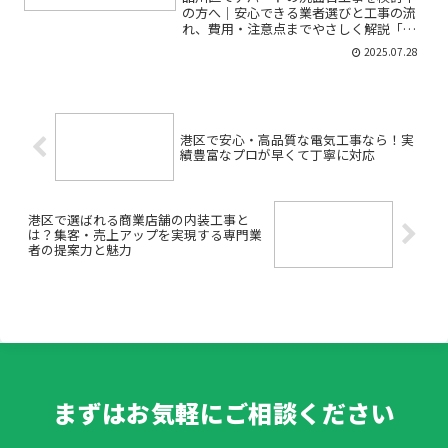
の方へ｜安心できる業者選びと工事の流
れ、費用・注意点までやさしく解説「ア
パートの洗面台が古くて使いにくい」
2025.07.28
「賃貸物件のリフォームでどんな工事を
頼めばよいかわからない」「できれば費
用を抑えて格安で済ませたい...
港区で安心・高品質な電気工事なら！実
績豊富なプロが早くて丁寧に対応
港区で選ばれる商業店舗の内装工事と
は？集客・売上アップを実現する専門業
者の提案力と魅力
まずはお気軽にご相談ください