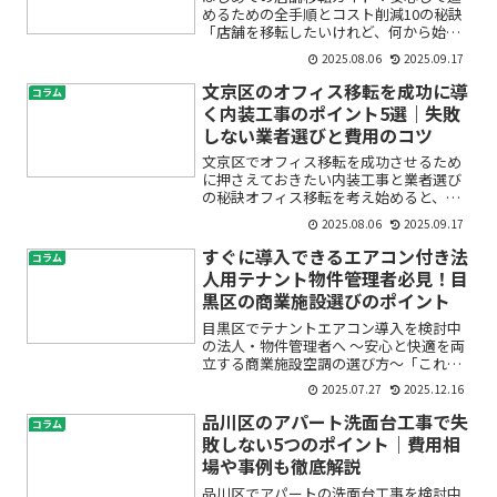
めるための全手順とコスト削減10の秘訣
「店舗を移転したいけれど、何から始め
ればいいの？」「費用やスケジュールが
2025.08.06
2025.09.17
不安」「失敗したらどうしよう…」そん
な悩みをお持ちではありませんか？店舗
文京区のオフィス移転を成功に導
コラム
移転・店舗引越し・店舗...
く内装工事のポイント5選｜失敗
しない業者選びと費用のコツ
文京区でオフィス移転を成功させるため
に押さえておきたい内装工事と業者選び
の秘訣オフィス移転を考え始めると、
「どれくらい費用がかかるの？」「内装
2025.08.06
2025.09.17
工事はどう進めれば失敗しない？」「信
頼できる施工会社の選び方は？」など、
すぐに導入できるエアコン付き法
コラム
不安や疑問が次々と浮かんで...
人用テナント物件管理者必見！目
黒区の商業施設選びのポイント
目黒区でテナントエアコン導入を検討中
の法人・物件管理者へ 〜安心と快適を両
立する商業施設空調の選び方〜「これか
ら目黒区で店舗やオフィスの物件を借り
2025.07.27
2025.12.16
たいけれど、エアコンのことがよく分か
らず不安…」「法人用テナントの管理者
品川区のアパート洗面台工事で失
コラム
として、快適な空調環境...
敗しない5つのポイント｜費用相
場や事例も徹底解説
品川区でアパートの洗面台工事を検討中