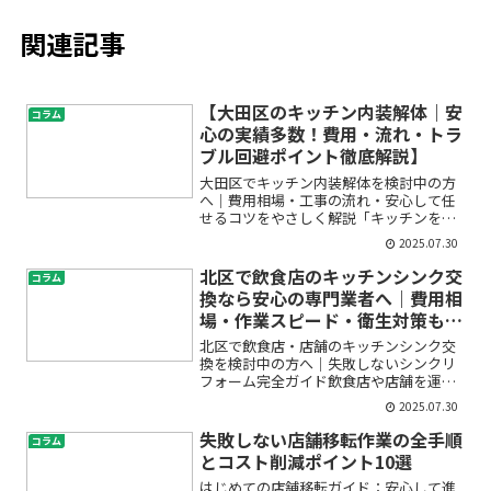
関連記事
【大田区のキッチン内装解体｜安
コラム
心の実績多数！費用・流れ・トラ
ブル回避ポイント徹底解説】
大田区でキッチン内装解体を検討中の方
へ｜費用相場・工事の流れ・安心して任
せるコツをやさしく解説「キッチンを新
しくしたい」「リノベーションを進めた
2025.07.30
いけれど、解体ってどうするの？」「内
装解体の費用や業者選びが不安…」そん
北区で飲食店のキッチンシンク交
コラム
なお悩みをお持ちの方は多...
換なら安心の専門業者へ｜費用相
場・作業スピード・衛生対策も徹
底解説
北区で飲食店・店舗のキッチンシンク交
換を検討中の方へ｜失敗しないシンクリ
フォーム完全ガイド飲食店や店舗を運営
していると、キッチンシンクの劣化や使
2025.07.30
い勝手の悪さ、衛生面の不安を感じるこ
とはありませんか？「そろそろシンクを
失敗しない店舗移転作業の全手順
コラム
交換したいけど、費用や作...
とコスト削減ポイント10選
はじめての店舗移転ガイド：安心して進