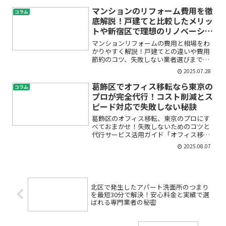
れでお客様が入りやすいベーカリーにし
たい」「店舗改装や内装工事の相場や流
マンションのリフォーム費用を徹
コラム
れが分からず不安…」「ベ...
底解説！戸建てと比較したメリッ
トや新宿区で理想のリノベーショ
ンを実現するコツ
マンションリフォームの費用と相場をわ
かりやすく解説！戸建てとの違いや費用
節約のコツ、失敗しない業者選びまで完
全ガイド【2024年最新版】「マンション
2025.07.28
のリフォームを考えているけれど、費用
の相場がわからない」「戸建てとどう違
葛飾区でオフィス移転なら東京の
コラム
うの？」「できるだけ...
プロが完全代行！コスト削減とス
ピード対応で失敗しない秘訣
葛飾区のオフィス移転、東京のプロにす
べておまかせ！失敗しないためのコツと
代行サービス活用ガイド「オフィス移転
を考えているけれど、何から始めていい
2025.08.07
かわからない」「移転費用や業者選びが
不安」「できるだけコストを抑えて、業
務を止めずにスムーズに移...
北区で発生したアパート洗面所のつまり
を最短30分で解決！安心料金と実績で選
ばれる専門業者の秘密