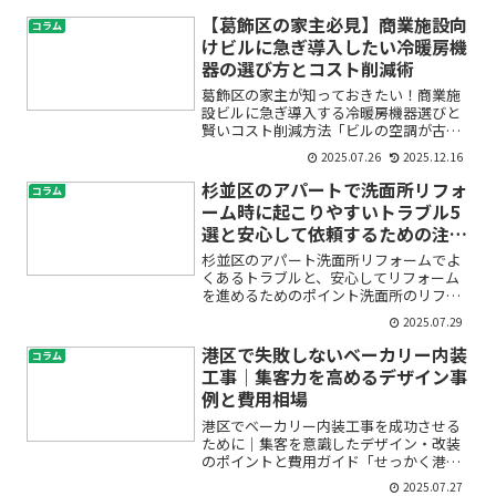
ラで不安…」——このような悩みを抱え
ていませんか？とくに初めての引越し
【葛飾区の家主必見】商業施設向
コラム
や、家族・単身・長距離な...
けビルに急ぎ導入したい冷暖房機
器の選び方とコスト削減術
葛飾区の家主が知っておきたい！商業施
設ビルに急ぎ導入する冷暖房機器選びと
賢いコスト削減方法「ビルの空調が古く
なって効きが悪い…」「新しくテナント
2025.07.26
2025.12.16
が入るのに、急ぎで冷暖房機器を導入し
たい」「コストを抑えたいけど、どこに
杉並区のアパートで洗面所リフォ
コラム
気を付ければいいの？」葛...
ーム時に起こりやすいトラブル5
選と安心して依頼するための注意
点
杉並区のアパート洗面所リフォームでよ
くあるトラブルと、安心してリフォーム
を進めるためのポイント洗面所のリフォ
ームは、毎日の暮らしを快適にしてくれ
2025.07.29
る大切な工事です。しかし、特にアパー
トなどの賃貸住宅では「どんなトラブル
港区で失敗しないベーカリー内装
コラム
が起こるの？」「住人や大...
工事｜集客力を高めるデザイン事
例と費用相場
港区でベーカリー内装工事を成功させる
ために｜集客を意識したデザイン・改装
のポイントと費用ガイド「せっかく港区
でパン屋をオープンするのなら、おしゃ
2025.07.27