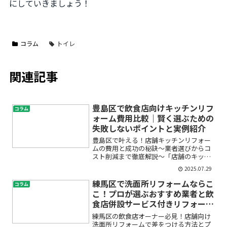
にしていきましょう！
コラム
トイレ
関連記事
豊島区で飲食店向けキッチンリフ
コラム
ォーム費用比較｜賢く選ぶための
失敗しないポイントと実例紹介
豊島区で叶える！店舗キッチンリフォー
ムの費用と成功の秘訣〜業者選びからコ
スト削減まで徹底解説〜「店舗のキッチ
ンを新しくしたいけど、費用や業者選び
2025.07.29
が不安…」「豊島区で信頼できるリフォ
ーム会社をどう探せば良いの？」飲食店
練馬区で洗面所リフォームならこ
コラム
オーナーやこれから開業を...
こ！プロが選ぶおすすめ業者と飲
食店併設サービス付きリフォーム
プラン
練馬区の飲食店オーナー必見！店舗向け
洗面所リフォームで差をつける方法とプ