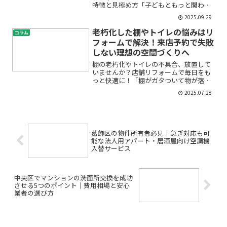
特徴と見極め方「子どもともっと関わり
たい」「家事も育児も、家庭でしっかり
2025.09.29
担いたい」「だけど、仕事とどう両立す
ればいいの？」——そんな思いを抱え、
老朽化した棚やトイレの悩みはリ
コラム
情報を探している男性は年...
フォームで解決！来店予約で失敗
しない理想の空間づくりへ
棚の老朽化やトイレの不具合、放置して
いませんか？店舗リフォームで毎日をも
っと快適に！「棚がガタついて物が落ち
そう」「トイレの汚れや古さが気にな
2025.07.28
る」「自分のお店や自宅をキレイに保ち
たいけど、何から始めればいいかわから
ない」——そんなお悩みを抱...
葛飾区の物件所有者必見｜急ぎ対応も可
能な法人用アパート・居酒屋向け空調機
入替サービス
中央区でマンションの洗面所交換を成功
させる5つのポイント｜費用相場と安心
業者の選び方