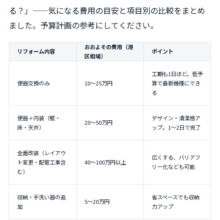
る？」——気になる費用の目安と項目別の比較をまとめ
ました。予算計画の参考にしてください。
おおよその費用（港
リフォーム内容
ポイント
区相場）
工期も1日ほど。低予
便器交換のみ
10〜25万円
算で最新機種にでき
る
便器＋内装（壁・
デザイン・清潔感ア
20〜50万円
床・天井）
ップ。1〜2日で完了
全面改装（レイアウ
広くする、バリアフ
ト変更・配管工事含
40〜100万円以上
リー化なども可能
む）
収納・手洗い器の追
省スペースでも収納
5〜20万円
加
力アップ