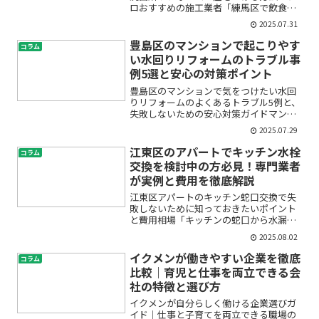
ロおすすめの施工業者「練馬区で飲食店
の洗面所をリフォームしたいけど、どこ
2025.07.31
に頼めばいいの？」「お客様に好印象を
持たれる洗面台にしたいけど、費用や業
豊島区のマンションで起こりやす
コラム
者選びが不安…」そんなお...
い水回りリフォームのトラブル事
例5選と安心の対策ポイント
豊島区のマンションで気をつけたい水回
りリフォームのよくあるトラブル5例と、
失敗しないための安心対策ガイドマンシ
ョンの水回りリフォームを検討している
2025.07.29
けれど、「どんなトラブルが起きが
ち？」「費用や見積もりで後悔したくな
江東区のアパートでキッチン水栓
コラム
い」「プロに頼んで本当に大...
交換を検討中の方必見！専門業者
が実例と費用を徹底解説
江東区アパートのキッチン蛇口交換で失
敗しないために知っておきたいポイント
と費用相場「キッチンの蛇口から水漏れ
している」「古いアパートの水栓がガタ
2025.08.02
つく」「そろそろ交換したいけど費用や
手順が不安」……江東区でアパートにお
イクメンが働きやすい企業を徹底
コラム
住まいの方やオーナー様の...
比較｜育児と仕事を両立できる会
社の特徴と選び方
イクメンが自分らしく働ける企業選びガ
イド｜仕事と子育てを両立できる職場の