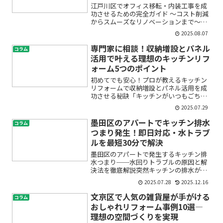
リノベーション成功の秘訣
江戸川区でオフィス移転・内装工事を成
功させるための完全ガイド ～コスト削減
からスムーズなリノベーションまで～オ
フィス移転や内装工事を検討しているけ
2025.08.07
れど、「どこから手をつければ良いかわ
からない」「費用やスケジュール管理が
専門家に相談！収納増設とパネル
コラム
不安」「理想のオフィス...
活用で叶える理想のキッチンリフ
ォーム5つのポイント
初めてでも安心！プロが教えるキッチン
リフォームで収納増設とパネル活用を成
功させる秘訣「キッチンがいつもごちゃ
ごちゃして使いづらい」「もっと収納ス
2025.07.29
ペースを増やしたいけど、どうすればい
いの？」「リフォームって費用が高そう
墨田区のアパートでキッチン排水
コラム
で不安…」こうしたお悩み...
つまり発生！即日対応・水トラブ
ルを最短30分で解決
墨田区のアパートで発生するキッチン排
水つまり──水回りトラブルの原因と解
決法を徹底解説突然キッチンの排水が流
れなくなったり、水が逆流してしまった
2025.07.28
2025.12.16
経験はありませんか？特に墨田区のアパ
ートにお住まいの方や、アパート経営を
文京区で人気の雑貨屋が手がける
コラム
されているオーナー様にと...
おしゃれリフォーム事例10選―
理想の空間づくりを実現