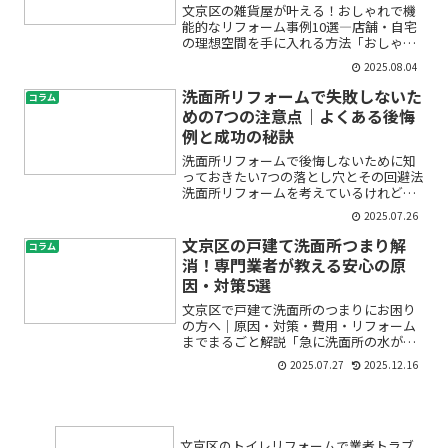
文京区の雑貨屋が叶える！おしゃれで機
能的なリフォーム事例10選―店舗・自宅
の理想空間を手に入れる方法「おしゃれ
な雑貨屋の雰囲気に憧れる」「雑貨屋リ
2025.08.04
フォームをしたいけれど、どんなデザイ
ンが良いかわからない」「文京区で信頼
洗面所リフォームで失敗しないた
コラム
できる店舗改装会社を探...
めの7つの注意点｜よくある後悔
例と成功の秘訣
洗面所リフォームで後悔しないために知
っておきたい7つの落とし穴とその回避法
洗面所リフォームを考えているけれど
「本当に満足できる仕上がりになるのか
2025.07.26
な」「後からトラブルや後悔が出てきた
らどうしよう」と不安に感じていません
文京区の戸建て洗面所つまり解
コラム
か？実際にリフォーム経験...
消！専門業者が教える安心の原
因・対策5選
文京区で戸建て洗面所のつまりにお困り
の方へ｜原因・対策・費用・リフォーム
までまるごと解説「急に洗面所の水が流
れなくなった」「最近、排水の流れが悪
2025.07.27
2025.12.16
い気がする」「自分で直せるのか不
安…」——。文京区にお住まいの方、戸
建ての洗面所でこのようなお悩...
文京区のトイレリフォームで業者トラブ