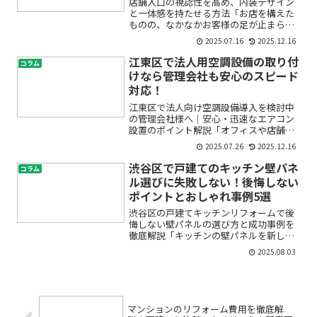
店舗入口の視認性を高め、内装デザイン
と一体感を持たせる方法「お店を構えた
ものの、なかなかお客様の足が止まらな
い」「店舗の入口が目立たず、内装と雰
2025.07.16
2025.12.16
囲気がちぐはぐに感じる…」。そんな悩
みを抱えている方は多いのではないでし
江東区で法人用空調設備の取り付
コラム
ょうか？店舗入口の視認性...
けなら管理会社も安心のスピード
対応！
江東区で法人向け空調設備導入を検討中
の管理会社様へ｜安心・迅速なエアコン
設置のポイント解説「オフィスや店舗、
施設の空調設備を新設したいけれど、ど
2025.07.26
2025.12.16
こに頼めば安心？」「管理会社としてテ
ナントやオーナーに迷惑をかけたくな
渋谷区で戸建てのキッチン壁パネ
コラム
い…」「急なエアコン故障で...
ル選びに失敗しない！後悔しない
ポイントとおしゃれ事例5選
渋谷区の戸建てキッチンリフォームで後
悔しない壁パネルの選び方と成功事例を
徹底解説「キッチンの壁パネルを新しく
したいけど、後悔したくない…」「そも
2025.08.03
そも壁パネルって何を基準に選べばいい
の？」――渋谷区で戸建てのキッチンリフォ
ームを考えていると、...
マンションのリフォーム費用を徹底解