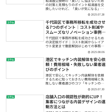
給湯器交換時の「臭い」に悩まないため
の対策と見積もりのポイント給湯器を交
換したいけれど、「臭いが気になる」
「お風呂や浴室のにおいも心配」「交換
2025.07.28
や点検の費用はどれくらい？」「業者に
相談したいけど、何をどう伝えたらいい
千代田区で事務所移転を成功させ
コラム
の？」と、不安や疑問を感じ...
る7つのポイント｜コスト削減や
スムーズなリノベーション事例も
紹介
千代田区で事務所移転を成功させるため
の決定版ガイド｜コスト削減からレイア
ウト変更まで徹底解説はじめての事務所
移転、特に千代田区のようなビジネスの
2025.08.06
中心地での移転には、多くの不安や悩み
がつきものです。「どこから手をつけれ
港区でキッチン内装解体を安心依
コラム
ばいいの？」「移転手続き...
頼！費用相場・失敗しない業者選
びのポイント
港区で安心してキッチン内装解体を依頼
するために知っておきたい費用相場と失
敗しない業者選びのコツ「キッチンのリ
フォームを検討しているけど、そもそも
2025.07.30
解体ってどのくらい費用がかかるの？」
「悪質な内装解体業者に当たったらどう
店舗入口の視認性が劇的にUP！
コラム
しよう…」「マンションが...
集客につながる内装デザインの連
動方法とは