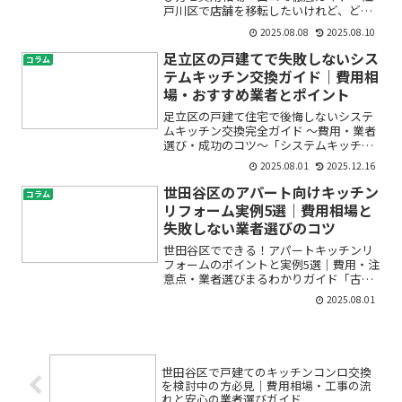
戸川区で店舗を移転したいけれど、どの
業者に頼めばいいかわからない」「費用
2025.08.08
2025.08.10
はどれくらいかかるの？」「本当に信頼
できる移転業者はどこ？」——そんな疑
足立区の戸建てで失敗しないシス
コラム
問や不安を抱えていません...
テムキッチン交換ガイド｜費用相
場・おすすめ業者とポイント
足立区の戸建て住宅で後悔しないシステ
ムキッチン交換完全ガイド ～費用・業者
選び・成功のコツ～「システムキッチン
を交換したいけれど、費用はどれくらい
2025.08.01
2025.12.16
かかるの？」「足立区で信頼できるリフ
ォーム会社をどう選べばいいの？」「戸
世田谷区のアパート向けキッチン
コラム
建てのキッチンリフォー...
リフォーム実例5選｜費用相場と
失敗しない業者選びのコツ
世田谷区でできる！アパートキッチンリ
フォームのポイントと実例5選｜費用・注
意点・業者選びまるわかりガイド「古く
なったアパートのキッチンを使いやすく
2025.08.01
したい」「賃貸住宅でもおしゃれな台所
にしたいけれど、費用や手続きが不
安…」とお悩みではありませ...
世田谷区で戸建てのキッチンコンロ交換
を検討中の方必見｜費用相場・工事の流
れと安心の業者選びガイド