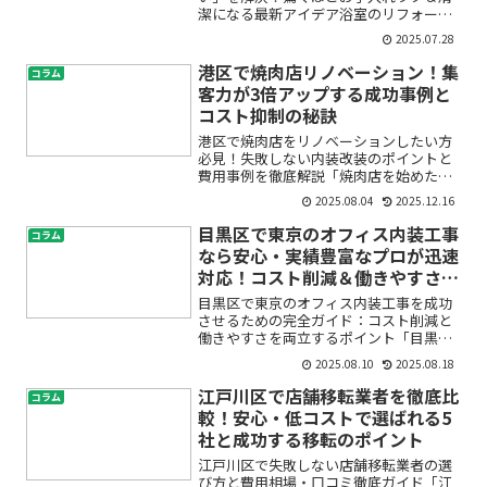
潔になる最新アイデア浴室のリフォーム
を墨田区でお考えのみなさん、「掃除が
2025.07.28
大変」「カビや汚れがすぐ目立つ」「も
っと清潔でお手入れが簡単なお風呂にし
港区で焼肉店リノベーション！集
コラム
たい」…そんなお悩みはあ...
客力が3倍アップする成功事例と
コスト抑制の秘訣
港区で焼肉店をリノベーションしたい方
必見！失敗しない内装改装のポイントと
費用事例を徹底解説「焼肉店を始めたい
けれど、どんな内装にすれば集客できる
2025.08.04
2025.12.16
の？」「港区でリノベーションすると費
用が高くなりそうで心配…」――こうしたお
目黒区で東京のオフィス内装工事
コラム
悩みをお持ちではあり...
なら安心・実績豊富なプロが迅速
対応！コスト削減＆働きやすさを
両立
目黒区で東京のオフィス内装工事を成功
させるための完全ガイド：コスト削減と
働きやすさを両立するポイント「目黒区
や東京でオフィス内装工事を検討してい
2025.08.10
2025.08.18
るけれど、何から始めたら良いのかわか
らない」「失敗や予想外の費用が心配」
江戸川区で店舗移転業者を徹底比
コラム
「せっかくリニューアルす...
較！安心・低コストで選ばれる5
社と成功する移転のポイント
江戸川区で失敗しない店舗移転業者の選
び方と費用相場・口コミ徹底ガイド「江