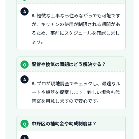
問：
回
A.
軽微な工事なら住みながらでも可能です
答：
が、キッチンの使用が制限される期間があ
るため、事前にスケジュールを確認しまし
ょう。
質
配管や換気の問題はどう解決する？
問：
回
A.
プロが現地調査でチェックし、最適なル
答：
ートや機器を提案します。難しい場合も代
替案を用意しますので安心です。
質
中野区の補助金や助成制度は？
問：
回