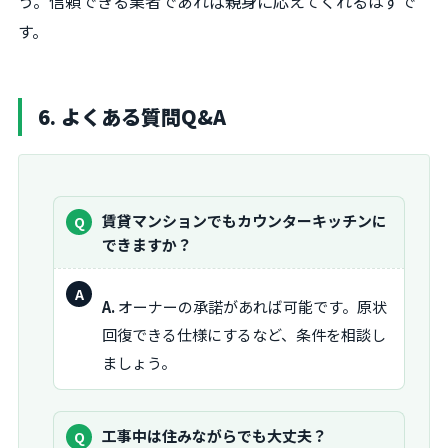
う。信頼できる業者であれば親身に応えてくれるはずで
す。
6. よくある質問Q&A
質
賃貸マンションでもカウンターキッチンに
問：
できますか？
回
A.
オーナーの承諾があれば可能です。原状
答：
回復できる仕様にするなど、条件を相談し
ましょう。
質
工事中は住みながらでも大丈夫？