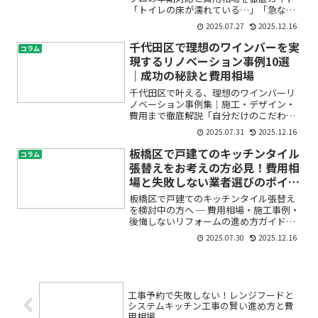
「トイレの床が濡れている…」「急な水
漏れでパニック！」そんな経験はありま
2025.07.27
2025.12.16
せんか？水回りのトラブルは突然やって
きて、どうしたらいいのか分からず不安
千代田区で理想のワインバーを実
コラム
になる方も多いはずです。...
現するリノベーション事例10選
｜成功の秘訣と費用相場
千代田区で叶える、理想のワインバーリ
ノベーション事例集｜施工・デザイン・
費用まで徹底解説「自分だけのこだわり
ワインバーを千代田区でオープンした
2025.07.31
2025.12.16
い」「店舗の内装や照明、デザインのこ
とで迷っている」「リノベーションの費
板橋区で戸建てのキッチンタイル
コラム
用や進め方がよく分からず不...
張替えをお考えの方必見！費用相
場と失敗しない業者選びのポイン
ト
板橋区で戸建てのキッチンタイル張替え
を検討中の方へ ─ 費用相場・施工事例・
後悔しないリフォームの進め方ガイド
「毎日使うキッチン、タイルが古くて汚
2025.07.30
2025.12.16
れも気になる」「戸建てのキッチンタイ
ル張替えをしたいけど、費用や業者選び
が不安…」そう感じて検...
工事予約で失敗しない！レンジフードと
システムキッチン工事の賢い進め方と費
用相場