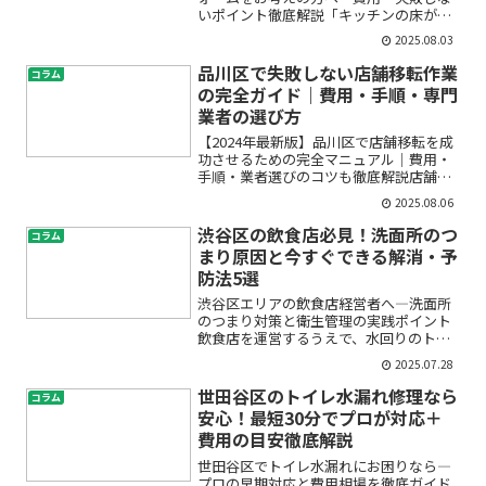
いポイント徹底解説「キッチンの床が劣
化してきた」「毎日使う場所だからこ
2025.08.03
そ、もっと快適でおしゃれにしたい」――そ
んな想いをお持ちではありませんか？マ
品川区で失敗しない店舗移転作業
コラム
ンションのキッチン床張...
の完全ガイド｜費用・手順・専門
業者の選び方
【2024年最新版】品川区で店舗移転を成
功させるための完全マニュアル｜費用・
手順・業者選びのコツも徹底解説店舗移
転を考える際、「何から始めたらいいの
2025.08.06
かわからない」「費用や作業の流れが不
安」「信頼できる店舗移転業者はどう選
渋谷区の飲食店必見！洗面所のつ
コラム
ぶの？」…そんな悩み...
まり原因と今すぐできる解消・予
防法5選
渋谷区エリアの飲食店経営者へ―洗面所
のつまり対策と衛生管理の実践ポイント
飲食店を運営するうえで、水回りのトラ
ブルや衛生管理は常に頭を悩ませる問題
2025.07.28
ですよね。特に渋谷区のような人通りが
多く、利用者も多いエリアでは、洗面所
世田谷区のトイレ水漏れ修理なら
コラム
のつまりや不衛生な状態が...
安心！最短30分でプロが対応＋
費用の目安徹底解説
世田谷区でトイレ水漏れにお困りなら―
プロの早期対応と費用相場を徹底ガイド