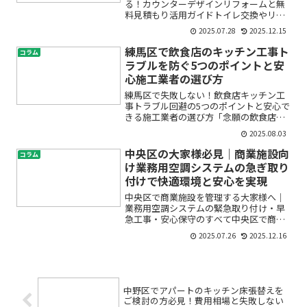
る！カウンターデザインリフォームと無
料見積もり活用ガイドトイレ交換やリフ
ォームを考えるとき、「費用はどのくら
2025.07.28
2025.12.15
いかかるの？」「狭い我が家でも素敵な
カウンター付きトイレにできる？」「お
練馬区で飲食店のキッチン工事ト
コラム
しゃれで使いやすいデザイ...
ラブルを防ぐ5つのポイントと安
心施工業者の選び方
練馬区で失敗しない！飲食店キッチン工
事トラブル回避の5つのポイントと安心で
きる施工業者の選び方「念願の飲食店を
オープンするためにキッチンを改装した
2025.08.03
い」「店舗の厨房リフォームを考えてい
るけれど、どんなトラブルがあるのか心
中央区の大家様必見｜商業施設向
コラム
配…」練馬区で飲食店の...
け業務用空調システムの急ぎ取り
付けで快適環境と安心を実現
中央区で商業施設を管理する大家様へ｜
業務用空調システムの緊急取り付け・早
急工事・安心保守のすべて中央区で商業
施設を運営・管理される大家様、テナン
2025.07.26
2025.12.16
ト様から「エアコンが故障した」「空調
が効かずお客様からクレームが…」とい
ったご相談を受けていませ...
中野区でアパートのキッチン床張替えを
ご検討の方必見！費用相場と失敗しない