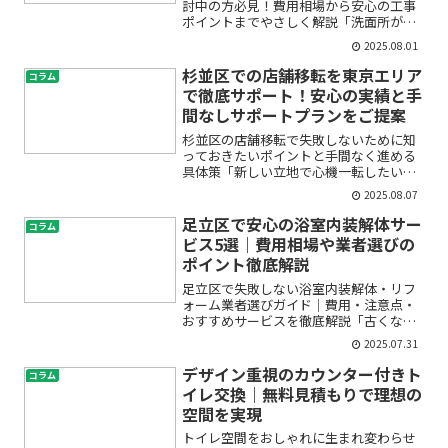
討中の方必見！費用相場から安心の工事
ポイントまでやさしく解説「洗面所が古
くなって使いづらい」「水漏れやカビが
2025.08.01
気になる」「費用はいくらかかるの？」
——江戸川区で戸建て洗面所リフォーム
杉並区での店舗移転を東京エリア
コラム
を考え始めると、こうした...
で徹底サポート！安心の実績と手
間なしサポートプランをご提案
杉並区の店舗移転で失敗しないために知
っておきたいポイントと手間なく進める
具体策「新しい立地で心機一転したい」
「手狭になった店舗を移転したい」──
2025.08.07
でも、いざ移転を考えると「どれくらい
費用がかかる？」「何から始めればいい
足立区で安心の浴室内装解体サー
コラム
の？」「失敗したらどうし...
ビス5選｜費用相場や業者選びの
ポイント徹底解説
足立区で失敗しない浴室内装解体・リフ
ォーム業者選びガイド｜費用・注意点・
おすすめサービスを徹底解説「古くなっ
た浴室をリフォームしたい」「ユニット
2025.07.31
バスの交換や解体を考えているけど、費
用や業者選びが不安…」このような悩み
デザイン重視のカウンター付きト
コラム
をお持ちではありませんか...
イレ交換｜無料見積もりで理想の
空間を実現
トイレ空間をおしゃれに生まれ変わらせ