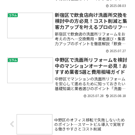
チンをもっとおしゃれにしたい」「壁の
2025.08.03
汚れや傷が気になってきた」「リフォー
ムしたいけど費用や業者選びが不
新宿区で飲食店向け洗面所交換を
コラム
安…」。そんな悩みを抱えてこの...
検討中の方必見！コスト削減と集
客力アップを叶えるプロのリフォ
ーム術
新宿区で飲食店の洗面所リフォームをお
考えの方へ―交換費用・業者選び・集客
力アップのポイントを徹底解説「飲食店
の洗面所が古くなってきて清潔感がな
2025.07.27
い」「お客様の評価を上げたいけど、リ
フォームの費用や流れがわからず不安」――
中野区で洗面所リフォームを検討
コラム
そんなお悩みをお持ちで...
中のマンションオーナー必見！お
すすめ業者5選と費用相場ガイド
中野区でマンションの洗面所リフォーム
を安心して進めるために知っておきたい
基礎知識と業者選びのポイント「洗面所
が古くなってきた」「もっと使いやすく
2025.07.28
2025.08.18
したい」「水漏れやカビも心配…」――こん
なお悩みをお持ちの中野区のマンション
オーナーさまへ。リフ...
中野区のオフィス移転で失敗しないため
のポイント―スマートビル導入で実現す
る働きやすさとコスト削減