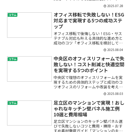
洗面所リフォームを検討していると、
2025.07.28
「どんなトラブルがあるの？」「費用は
どれくらいかかるの？」「信頼できる業
オフィス移転で失敗しない！ESG
コラム
者をどう選べばいい？」など...
対応まで実現する5つの成功ステ
ップ
オフィス移転で後悔しない！ESG・サス
テナブル対応も叶える具体的な進め方と
成功のコツ「オフィス移転を検討してい
るけれど、失敗したくない」「最近よく
2025.08.04
聞くESGやグリーンオフィスって何をす
ればいいの？」そんな不安や疑問をお持
中央区のオフィスリフォームで失
コラム
ちではないでしょうか...
敗しない！コスト削減と快適空間
を実現する5つのポイント
中央区で理想のオフィスリフォームを実
現するための具体的ステップと成功のコ
ツオフィスのリフォームや改装を考え始
めたとき、「本当に今の悩みが解消でき
2025.08.03
るのだろうか」「費用が高くつかない
か」「どこに依頼すれば安心できるの
足立区のマンションで実現！おし
コラム
か」と、不安や疑問がたくさん...
ゃれなキッチン壁パネル施工例
10選と費用相場
足立区マンションのキッチン壁パネル選
びで失敗しないコツと費用・掃除・おす
すめ素材徹底ガイド「マンションのキッ