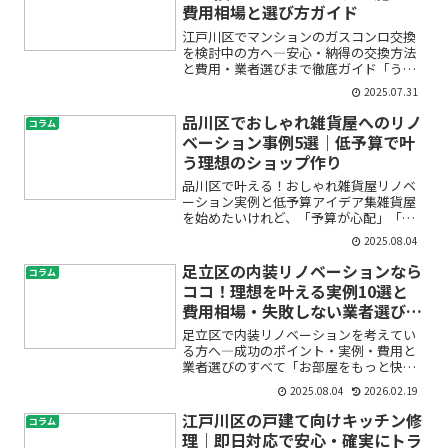
費用相場と選び方ガイド
江戸川区でマンションのガスコンロ交換
を検討中の方へ―安心・納得の交換方法
と費用・業者選びまで徹底ガイド「うち
のマンションのガスコンロ、古くなって
2025.07.31
きて心配…」「ガスコンロ交換って、ど
う進めればいいの？」「費用や業者選び
品川区でおしゃれ雑貨屋へのリノ
コラム
で失敗したくない」。江戸...
ベーション事例5選｜低予算で叶
う理想のショップ作り
品川区で叶える！おしゃれ雑貨屋リノベ
ーション実例と低予算アイデア集雑貨屋
を始めたいけれど、「予算が心配」「ど
んなお店にしたらいいかわからない」と
2025.08.04
悩んでいませんか？品川区で理想のおし
ゃれ雑貨屋を作るには、限られた予算の
足立区の内装リノベーションなら
コラム
中でも工夫次第で素敵な空...
ココ！理想を叶える実例10選と
費用相場・失敗しない業者選びガ
イド
足立区で内装リノベーションを考えてい
る方へ―成功のポイント・実例・費用と
業者選びのすべて「お部屋をもっと快適
にしたい」「古くなったアパートをリフ
2025.08.04
2026.02.19
ォームして資産価値を上げたい」「マン
ション購入後、自分好みにリノベーショ
江戸川区の戸建て向けキッチン修
コラム
ンしたい」「店舗を今の時...
理｜即日対応で安心・確実にトラ