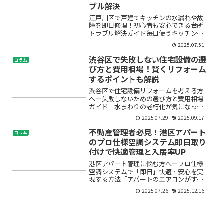
ブル解決
江戸川区で戸建てキッチンの水漏れや故
障を即日修理！初心者も安心できる台所
トラブル解決ガイド毎日使うキッチンだ
からこそ、急な水漏れや蛇口の故障、排
2025.07.31
水の詰まりといったトラブルに見舞われ
ると、「どうしたらいいの？」「どこに
渋谷区で失敗しない住宅設備の選
コラム
頼めば安心？」と不安にな...
び方と費用相場！賢くリフォーム
するポイントも解説
渋谷区で住宅設備リフォームを考える方
へ―失敗しないための選び方と費用相場
ガイド「水まわりの老朽化が気になって
きた…」「渋谷区でキッチンや浴室を新
2025.07.29
2025.09.17
しくしたいけど、どのくらい費用がかか
るの？」「設備会社の見積もりってどう
不動産管理者必見！港区アパート
コラム
見ればいいの？」このよう...
のプロ仕様空調システム即日取り
付けで快適管理と入居率UP
港区アパート管理に悩む方へ―プロ仕様
空調システムで「即日」快適・安心を実
現する方法「アパートのエアコンがすぐ
に壊れてしまう」「入居者から空調トラ
2025.07.26
2025.12.16
ブルのクレームが絶えない」「最新の空
調設備にしたいけど、工事や費用、管理
の手間が心配」――このよ...