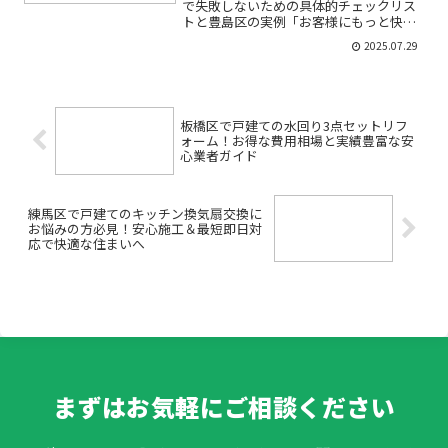
で失敗しないための具体的チェックリス
トと豊島区の実例「お客様にもっと快適
な空間を提供したい」「古くなった洗面
2025.07.29
所を改装したいけれど、何から始めてい
いのかわからない…」そんな不安を抱え
る豊島区の飲食店オーナー...
板橋区で戸建ての水回り3点セットリフ
ォーム！お得な費用相場と実績豊富な安
心業者ガイド
練馬区で戸建てのキッチン換気扇交換に
お悩みの方必見！安心施工＆最短即日対
応で快適な住まいへ
まずはお気軽にご相談ください