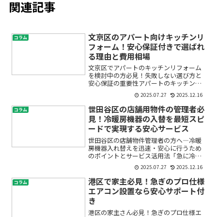
関連記事
文京区のアパート向けキッチンリ
コラム
フォーム！安心保証付きで選ばれ
る理由と費用相場
文京区でアパートのキッチンリフォーム
を検討中の方必見！失敗しない選び方と
安心保証の重要性アパートのキッチンリ
フォームをお考えのオーナー様や管理会
2025.07.27
2025.12.16
社の方、「どこに頼んだらいいかわから
ない」「保証ってどれくらいあるの？」
世田谷区の店舗用物件の管理者必
コラム
「費用はどのくらいかかる...
見！冷暖房機器の入替を最短スピ
ードで実現する安心サービス
世田谷区の店舗物件管理者の方へ―冷暖
房機器入れ替えを迅速・安心に行うため
のポイントとサービス活用法「急に冷暖
房が効かなくなった」「店舗の空調設備
2025.07.27
2025.12.16
が古くてお客様やスタッフに不便をかけ
ている」「入れ替え工事をしたいけど、
港区で家主必見！急ぎのプロ仕様
コラム
営業への影響や手間が心配...
エアコン設置なら安心サポート付
き
港区の家主さん必見！急ぎのプロ仕様エ