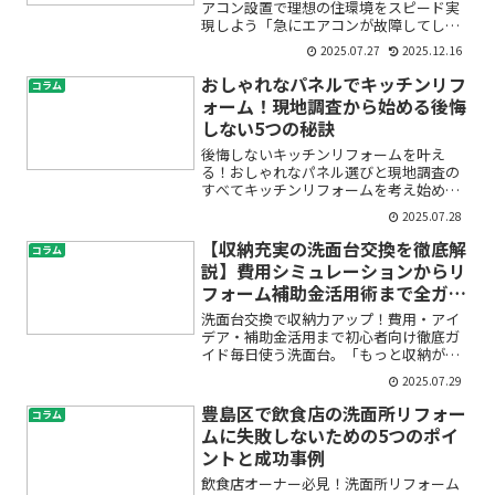
アコン設置で理想の住環境をスピード実
現しよう「急にエアコンが故障してしま
った」「入居者の入れ替えが迫っていて
2025.07.27
2025.12.16
早くエアコン工事を済ませたい」港区で
賃貸物件やマンションを所有する家主さ
おしゃれなパネルでキッチンリフ
コラム
んで、このような緊急事態...
ォーム！現地調査から始める後悔
しない5つの秘訣
後悔しないキッチンリフォームを叶え
る！おしゃれなパネル選びと現地調査の
すべてキッチンリフォームを考え始めた
とき、「どんなパネルを選べばいい
2025.07.28
の？」「失敗しないためには何に気をつ
ければいいの？」と不安や疑問を感じて
【収納充実の洗面台交換を徹底解
コラム
いませんか。特に初めてのリフォ...
説】費用シミュレーションからリ
フォーム補助金活用術まで全ガイ
ド
洗面台交換で収納力アップ！費用・アイ
デア・補助金活用まで初心者向け徹底ガ
イド毎日使う洗面台。「もっと収納があ
ったらいいのに」「古くなったから新し
2025.07.29
くしたい」「リフォームって費用はどれ
くらいかかるの？」そんなお悩みはあり
豊島区で飲食店の洗面所リフォー
コラム
ませんか？この記事では、...
ムに失敗しないための5つのポイ
ントと成功事例
飲食店オーナー必見！洗面所リフォーム