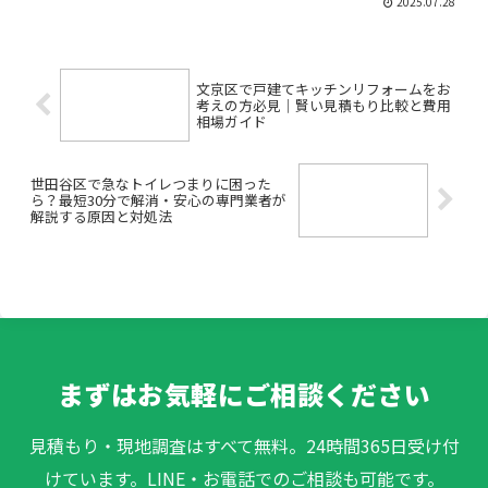
2025.07.28
が不安だけど、どこに頼めばいいの？」
「収納もコンロもリフォームしたいけ
ど、費用や手間が心配…」—...
文京区で戸建てキッチンリフォームをお
考えの方必見｜賢い見積もり比較と費用
相場ガイド
世田谷区で急なトイレつまりに困った
ら？最短30分で解消・安心の専門業者が
解説する原因と対処法
まずはお気軽にご相談ください
見積もり・現地調査はすべて無料。24時間365日受け付
けています。LINE・お電話でのご相談も可能です。