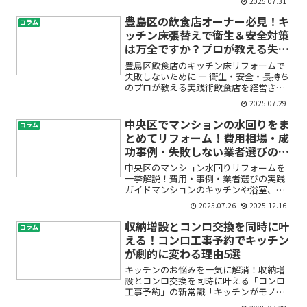
2025.07.31
にくくて困っている」「衛生面で不安が
ある」――練馬区で飲食店を経営されている
豊島区の飲食店オーナー必見！キ
コラム
方の多くが、日...
ッチン床張替えで衛生＆安全対策
は万全ですか？プロが教える失敗
しない床リフォーム術
豊島区飲食店のキッチン床リフォームで
失敗しないために ― 衛生・安全・長持ち
のプロが教える実践術飲食店を経営され
ているオーナーの皆さま、特に豊島区で
2025.07.29
お店を構えている方は「キッチンの床張
替え」や「床リフォーム」についてこん
中央区でマンションの水回りをま
コラム
なお悩みはありません...
とめてリフォーム！費用相場・成
功事例・失敗しない業者選びのポ
イント
中央区のマンション水回りリフォームを
一挙解説！費用・事例・業者選びの実践
ガイドマンションのキッチンや浴室、ト
イレなどの「水回り」、毎日使う場所だ
2025.07.26
2025.12.16
からこそ、古さや不便さが気になってい
ませんか？「まとめてリフォームした方
収納増設とコンロ交換を同時に叶
コラム
がいいの？」「費用はどれ...
える！コンロ工事予約でキッチン
が劇的に変わる理由5選
キッチンのお悩みを一気に解消！収納増
設とコンロ交換を同時に叶える「コンロ
工事予約」の新常識「キッチンがモノで
あふれて使いづらい」「古いガスコンロ