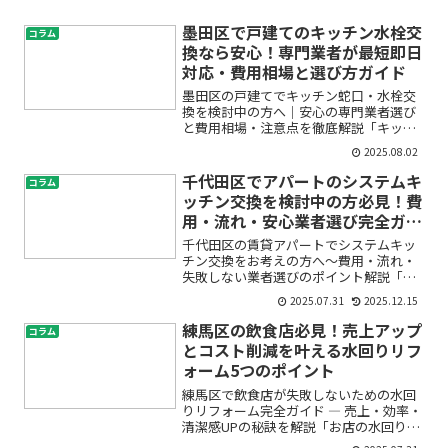
墨田区で戸建てのキッチン水栓交
コラム
換なら安心！専門業者が最短即日
対応・費用相場と選び方ガイド
墨田区の戸建てでキッチン蛇口・水栓交
換を検討中の方へ｜安心の専門業者選び
と費用相場・注意点を徹底解説「キッチ
ンの蛇口から水がぽたぽた漏れている」
2025.08.02
「使い勝手が悪くて不便」「戸建てのキ
ッチンリフォームを考えているけれど、
千代田区でアパートのシステムキ
コラム
どこに頼んでいいかわから...
ッチン交換を検討中の方必見！費
用・流れ・安心業者選び完全ガイ
ド
千代田区の賃貸アパートでシステムキッ
チン交換をお考えの方へ～費用・流れ・
失敗しない業者選びのポイント解説「ア
パートのキッチンが古くて入居者が決ま
2025.07.31
2025.12.15
りにくい」「システムキッチンの交換に
どれくらい費用がかかるの？」千代田区
練馬区の飲食店必見！売上アップ
コラム
で賃貸アパートを所有・管...
とコスト削減を叶える水回りリフ
ォーム5つのポイント
練馬区で飲食店が失敗しないための水回
りリフォーム完全ガイド ― 売上・効率・
清潔感UPの秘訣を解説「お店の水回りが
古くなってきた」「厨房やトイレが使い